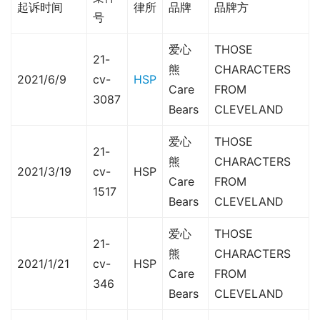
起诉时间
律所
品牌
品牌方
号
爱心
THOSE
21-
熊
CHARACTERS
2021/6/9
cv-
HSP
Care
FROM
3087
Bears
CLEVELAND
爱心
THOSE
21-
熊
CHARACTERS
2021/3/19
cv-
HSP
Care
FROM
1517
Bears
CLEVELAND
爱心
THOSE
21-
熊
CHARACTERS
2021/1/21
cv-
HSP
Care
FROM
346
Bears
CLEVELAND