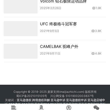
Volcom 钻石极限运动品牌
2025年3月26日
1.9K
UFC 终极格斗冠军赛
2021年9月5日
3.8K
CAMELBAK 驼峰户外
2021年9月11日
4.8K
Copyright © 2018-2025 麦家支持(maijiazhichi.com) 版权所有
蜀ICP备2021015105号
川公网安备 51019002003837号
关键词：
亚马逊侵权
跨境侵权和解 亚马逊申诉 亚马逊侵权申诉 亚马逊店铺申
诉
GBC侵权
GBC和解
亚马逊TRO
TRO和解
亚马逊和解
亚马逊侵权和解
商标
注册 专利注册 版权注册