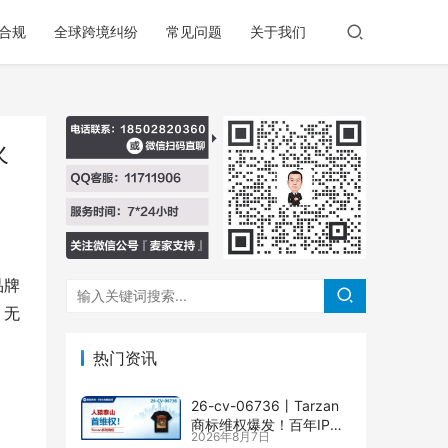
合规
全球跨境纠纷
常见问题
关于我们
火
品牌
。无
热门资讯
26-cv-06736㇑Tarzan
商标维权爆发！百年IP下
2026年8月7日
场TRO横扫多个类目