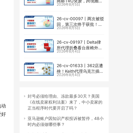
商标TRO突袭，跨境圈内
2026年8月5日
卷持续升级
26-cv-00097㇑两次被驳
回，第三次终于获批！几
2026年8月5日
乎被遗忘的Senay
Kurtulus美人鱼版权TRO
全面来袭
26-cv-09197㇑Delta律
所代理折叠看台座椅外观
2026年8月4日
专利维权，11个亚马逊卖
家被锁定！
26-cv-01633㇑362店遭
殃！Keith代理乌克兰插画
2026年8月4日
师Elvira Safiullina四款版
权TRO突袭
封号必须给理由、冻款最多30天？美国
《在线卖家权利法案》来了，中小卖家的
电动
正当程序时代要开启了吗？
爱好
亚马逊账户因知识产权投诉被暂停，48小
时内必须做哪些事？