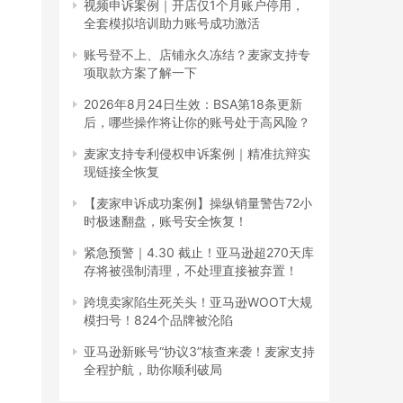
视频申诉案例｜开店仅1个月账户停用，
全套模拟培训助力账号成功激活
账号登不上、店铺永久冻结？麦家支持专
项取款方案了解一下
2026年8月24日生效：BSA第18条更新
后，哪些操作将让你的账号处于高风险？
麦家支持专利侵权申诉案例｜精准抗辩实
现链接全恢复
【麦家申诉成功案例】操纵销量警告72小
时极速翻盘，账号安全恢复！
紧急预警｜4.30 截止！亚马逊超270天库
存将被强制清理，不处理直接被弃置！
跨境卖家陷生死关头！亚马逊WOOT大规
模扫号！824个品牌被沦陷
亚马逊新账号“协议3”核查来袭！麦家支持
全程护航，助你顺利破局