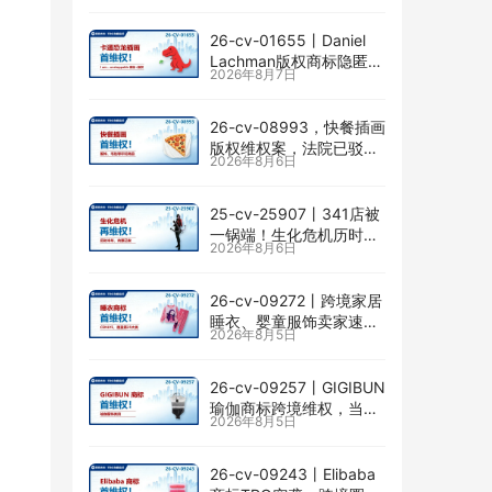
26-cv-01655㇑Daniel
Lachman版权商标隐匿维
2026年8月7日
权，I am… unstoppable
恐龙图高危
26-cv-08993，快餐插画
版权维权案，法院已驳回
2026年8月6日
批量合并，剩余商家不要
掉以轻心！
25-cv-25907㇑341店被
一锅端！生化危机历时半
2026年8月6日
年TRO传票已发，8月24
日前必须答复！
26-cv-09272㇑跨境家居
睡衣、婴童服饰卖家速自
2026年8月5日
查CENLYE商标滥用情况
26-cv-09257㇑GIGIBUN
瑜伽商标跨境维权，当心
2026年8月5日
TRO冻结风险
26-cv-09243㇑Elibaba