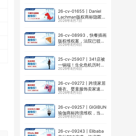
26-cv-01655㇑Daniel
Lachman版权商标隐匿维
2026年8月7日
权，I am… unstoppable
恐龙图高危
26-cv-08993，快餐插画
版权维权案，法院已驳回
2026年8月6日
批量合并，剩余商家不要
掉以轻心！
25-cv-25907㇑341店被
一锅端！生化危机历时半
2026年8月6日
年TRO传票已发，8月24
日前必须答复！
26-cv-09272㇑跨境家居
睡衣、婴童服饰卖家速自
2026年8月5日
查CENLYE商标滥用情况
26-cv-09257㇑GIGIBUN
瑜伽商标跨境维权，当心
2026年8月5日
TRO冻结风险
26-cv-09243㇑Elibaba