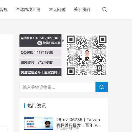
合规
全球跨境纠纷
常见问题
关于我们
热门资讯
26-cv-06736㇑Tarzan
商标维权爆发！百年IP下
2026年8月7日
场TRO横扫多个类目