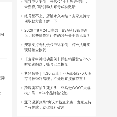
视频申诉案例｜开店仅1个月账户停用，
全套模拟培训助力账号成功激活
账号登不上、店铺永久冻结？麦家支持专
项取款方案了解一下
2026年8月24日生效：BSA第18条更新
AM
后，哪些操作将让你的账号处于高风险？
麦家支持专利侵权申诉案例｜精准抗辩实
现链接全恢复
0
【麦家申诉成功案例】操纵销量警告72小
时极速翻盘，账号安全恢复！
紧急预警｜4.30 截止！亚马逊超270天库
理律
存将被强制清理，不处理直接被弃置！
跨境卖家陷生死关头！亚马逊WOOT大规
模扫号！824个品牌被沦陷
0
亚马逊新账号“协议3”核查来袭！麦家支持
全程护航，助你顺利破局