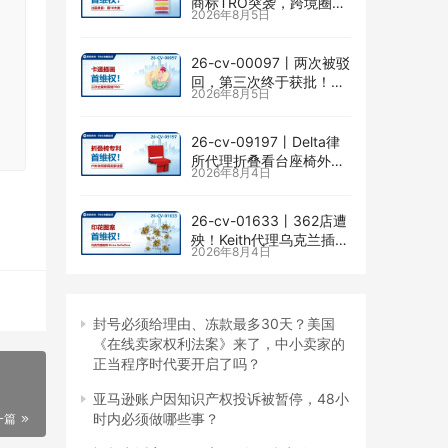
商标TRO突袭，跨境圈内
2026年8月5日
卷持续升级
26-cv-00097㇑两次被驳
回，第三次终于获批！几
2026年8月5日
乎被遗忘的Senay
Kurtulus美人鱼版权TRO
全面来袭
26-cv-09197㇑Delta律
所代理折叠看台座椅外观
2026年8月4日
专利维权，11个亚马逊卖
家被锁定！
26-cv-01633㇑362店遭
殃！Keith代理乌克兰插画
2026年8月4日
师Elvira Safiullina四款版
权TRO突袭
封号必须给理由、冻款最多30天？美国
《在线卖家权利法案》来了，中小卖家的
正当程序时代要开启了吗？
亚马逊账户因知识产权投诉被暂停，48小
时内必须做哪些事？
一篇