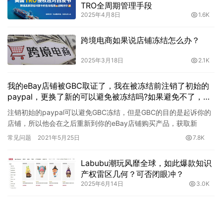
TRO全周期管理手段‌
2025年4月8日
1.6K
跨境电商如果说店铺冻结怎么办？
2025年3月18日
2.1K
我的eBay店铺被GBC取证了，我在被冻结前注销了初始的
paypal，更换了新的可以避免被冻结吗?如果避免不了，他
们能否直接冻结paypal的新账户?
注销初始的paypal可以避免GBC冻结，但是GBC的目的是起诉你的
店铺，所以他会在之后重新到你的eBay店铺购买产品，获取新
paypal账号，进而使你的新paypal被冻结。 因…
常见问题
2021年5月25日
7.8K
Labubu潮玩风靡全球，如此爆款知识
产权雷区几何？可否闭眼冲？
2025年6月14日
3.0K