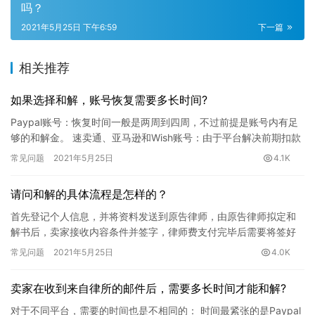
吗？
2021年5月25日 下午6:59
下一篇
相关推荐
如果选择和解，账号恢复需要多长时间?
Paypal账号：恢复时间一般是两周到四周，不过前提是账号内有足
够的和解金。 速卖通、亚马逊和Wish账号：由于平台解决前期扣款
的时间较长，恢复时间也较长，可能需要好几个月。 浏览…
常见问题
2021年5月25日
4.1K
请问和解的具体流程是怎样的？
首先登记个人信息，并将资料发送到原告律师，由原告律师拟定和
解书后，卖家接收内容条件并签字，律师费支付完毕后需要将签好
字的和解书发送给原告，再由原告将确定的和解书发送到平台，平
常见问题
2021年5月25日
4.0K
台依据…
卖家在收到来自律所的邮件后，需要多长时间才能和解?
对于不同平台，需要的时间也是不相同的： 时间最紧张的是Paypal