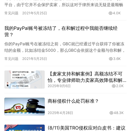
平台，由于它并不会保护卖家，所以这对于律所来说无疑是最顺畅
的和解通道，也是律所冻结账户最有效的。即使卖家没有收到律…
常见问题
2021年5月25日
4.0K
我的PayPal账号被冻结了，在和解过程中我能否继续经
营？
你的PayPal账号在被冻结之前，GBC就已经通过平台获得了你被冻
结的金额，比如冻结金5000，那么GBC会依据这个金额与你和解，
在此过程中你还是可以正常经营的，后面的营业额也不会…
常见问题
2021年5月25日
3.6K
【麦家支持和解案例】高额冻结不可
怕，专业律师助力卖家高效降低和解
2025年9月6日
2.0K
金
商标侵权什么处罚标准？
2025年4月28日
48.3K
(8/11)美国TRO侵权应对白皮书：建议