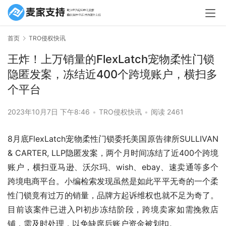
首页
TRO侵权快讯
王炸！上万销量的FlexLatch宠物柔性门锁
隐匿发案，冻结近400个跨境账户，横扫多
个平台
2023年10月7日 下午8:46
•
TRO侵权快讯
•
阅读 2461
8月底FlexLatch宠物柔性门锁委托美国原告律所SULLIVAN 
& CARTER, LLP隐匿发案，两个月时间冻结了近400个跨境
账户，横扫亚马逊、沃尔玛、wish、ebay、速卖通等多个
跨境电商平台。小编检索发现虽然是如此平平无奇的一个柔
性门锁竟有过万的销量，品牌方起诉维权也就不足为奇了。
目前该案件已进入PI初步冻结阶段，跨境卖家如需挽救店
铺，需及时处理，以免缺席后账户资金被划扣。