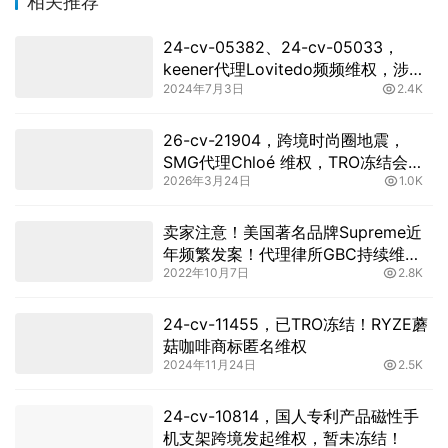
相关推荐
24-cv-05382、24-cv-05033，
keener代理Lovitedo频频维权，涉及
2024年7月3日
2.4K
多个版权，速查
26-cv-21904，跨境时尚圈地震，
SMG代理Chloé 维权，TRO冻结会砸
2026年3月24日
1.0K
向谁？
卖家注意！美国著名品牌Supreme近
年频繁发案！代理律所GBC持续维
2022年10月7日
2.8K
权，原告已申请延长TRO禁令！
24-cv-11455，已TRO冻结！RYZE蘑
菇咖啡商标匿名维权
2024年11月24日
2.5K
24-cv-10814，国人专利产品磁性手
机支架跨境发起维权，暂未冻结！