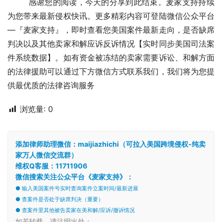
        感谢您的阅读，今天的分享到此结束。麦家支持持续
为您带来最新侵权快讯。更多精彩内容可登陆微信公众平台
—『麦家支持』，即时查看您美国案件最新走向，是否缺席
判决以及其他卖家和解应诉反诉情况【实时同步美国司法案
件系统数据】。如有资金被冻结的卖家需要诉讼、和解方面
的法律援助可以通过下方微信方式联系我们，我们将为您提
供最优质的法律咨询服务
浏览量:
0
添加律师助理微信：maijiazhichi（可拉入美国跨境侵权-纯卖
家万人微信交流群）
维权Q客服：11711906
微信搜索关注公众平台《麦家支持》：
● 输入美国案件号实时查询案件立案时间/最新进展
● 查案件是否处于缺席判决（重要）
● 查案件里其他被告卖家在美和解/应诉/撤诉情况
如若转载，请注明出处：