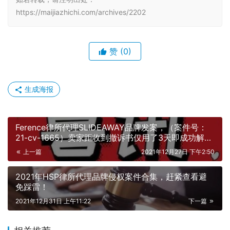
https://maijiazhichi.com/archives/2202
赞
(0)
生成海报
Ference律所代理SLIDEAWAY品牌发案，（案件号：
21-cv-1665）卖家距收到撤诉书仅用了3天即成功解
冻！上下同欲者胜，同舟共济者赢！
上一篇
2021年12月27日 下午2:50
2021年HSP律所代理品牌侵权案件合集，赶紧查看避
免踩雷！
2021年12月31日 上午11:22
下一篇