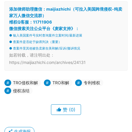
添加律师助理微信：maijiazhichi（可拉入美国跨境侵权-纯卖
家万人微信交流群）
维权Q客服：11711906
微信搜索关注公众平台《麦家支持》：
● 输入美国案件号实时查询案件立案时间/最新进展
● 查案件是否处于缺席判决（重要）
● 查案件里其他被告卖家在美和解/应诉/撤诉情况
如若转载，请注明出处：
https://maijiazhichi.com/archives/24131
TRO侵权和解
TRO和解
专利维权
侵权冻结
赞
(0)
生成海报