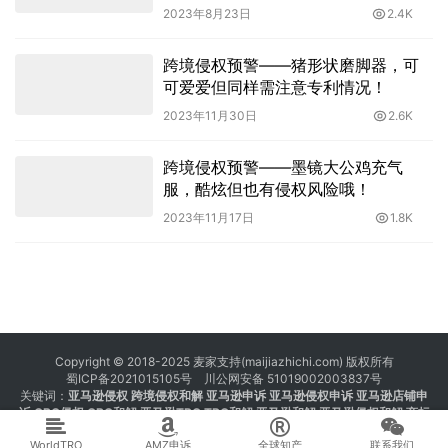
2023年8月23日
2.4K
跨境侵权预警——猪形状磨脚器，可
可爱爱但同样需注意专利情况！
2023年11月30日
2.6K
跨境侵权预警——墨镜大公鸡充气
服，酷炫但也有侵权风险哦！
2023年11月17日
1.8K
Copyright © 2018-2025 麦家支持(maijiazhichi.com) 版权所有
蜀ICP备2021015105号
川公网安备 51019002003837号
关键词：
亚马逊侵权
跨境侵权和解 亚马逊申诉 亚马逊侵权申诉 亚马逊店铺申
诉
GBC侵权
GBC和解
亚马逊TRO
TRO和解
亚马逊和解
亚马逊侵权和解
商标
注册 专利注册 版权注册
WorldTRO
AMZ申诉
全球知产
联系我们