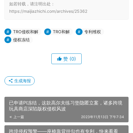
如若转载，请注明出处：
https://maijiazhichi.com/archives/25362
TRO侵权和解
TRO和解
专利维权
侵权冻结
赞
(0)
生成海报
已申请PI冻结，这款高尔夫练习垫隐匿立案，诸多跨境
玩具商店深陷版权侵权风波
上一篇
2023年11月13日 下午7:34
跨境侵权预警——座椅靠背挂勾也有专利，快来看看