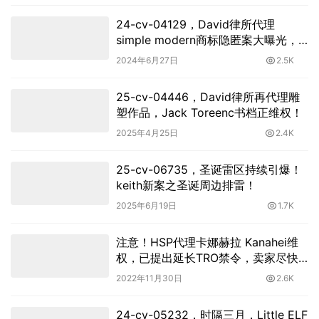
24-cv-04129，David律所代理
simple modern商标隐匿案大曝光，
跨境卖家紧急自查！
2024年6月27日
2.5K
25-cv-04446，David律所再代理雕
塑作品，Jack Toreenc书档正维权！
2025年4月25日
2.4K
25-cv-06735，圣诞雷区持续引爆！
keith新案之圣诞周边排雷！
2025年6月19日
1.7K
注意！HSP代理卡娜赫拉 Kanahei维
权，已提出延长TRO禁令，卖家尽快
下架提现！
2022年11月30日
2.6K
24-cv-05232，时隔三月，Little ELF