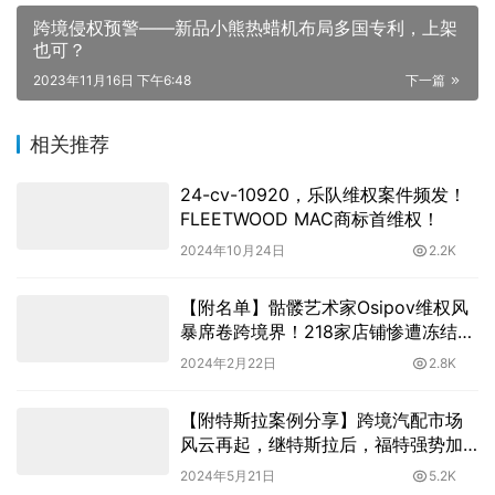
跨境侵权预警——新品小熊热蜡机布局多国专利，上架
也可？
2023年11月16日 下午6:48
下一篇
相关推荐
24-cv-10920，乐队维权案件频发！
FLEETWOOD MAC商标首维权！
2024年10月24日
2.2K
【附名单】骷髅艺术家Osipov维权风
暴席卷跨境界！218家店铺惨遭冻结，
版权大战正在上演
2024年2月22日
2.8K
【附特斯拉案例分享】跨境汽配市场
风云再起，继特斯拉后，福特强势加
入TRO维权阵营！
2024年5月21日
5.2K