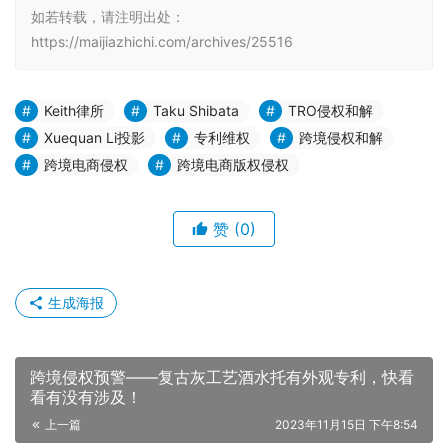
如若转载，请注明出处：
https://maijiazhichi.com/archives/25516
Keith律所
Taku Shibata
TRO侵权和解
Xuequan Li投影
专利维权
跨境侵权和解
跨境电商侵权
跨境电商版权侵权
赞
(0)
生成海报
跨境侵权预警——复古灰工艺酒水托有外观专利，快看
看有没有涉及！
上一篇
2023年11月15日 下午8:54