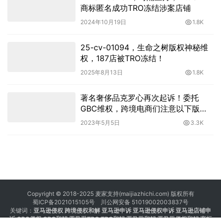
商标匿名成功TRO冻结涉案店铺
2024年10月19日
1.8K
25-cv-01094，生命之树版权神秘维
权，187店被TRO冻结！
2025年8月13日
1.8K
著名奢侈品克罗心再次起诉！委托
GBC维权，跨境电商们注意以下版
权！
2023年5月5日
3.3K
Copyright © 2018-2025 麦家支持(maijiazhichi.com) 版权所有
蜀ICP备2021015105号
川公网安备 51019002003837号
关键词：
亚马逊侵权
跨境侵权和解 亚马逊申诉 亚马逊侵权申诉 亚马逊店铺申
诉
GBC侵权
GBC和解
亚马逊TRO
TRO和解
亚马逊和解
亚马逊侵权和解
商标