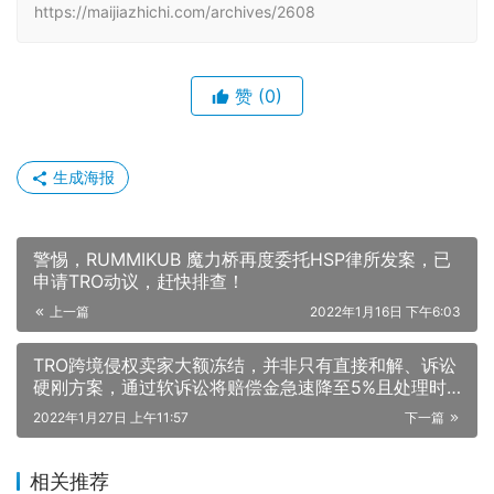
https://maijiazhichi.com/archives/2608
赞
(0)
生成海报
警惕，RUMMIKUB 魔力桥再度委托HSP律所发案，已
申请TRO动议，赶快排查！
上一篇
2022年1月16日 下午6:03
TRO跨境侵权卖家大额冻结，并非只有直接和解、诉讼
硬刚方案，通过软诉讼将赔偿金急速降至5%且处理时
间大幅缩减！
2022年1月27日 上午11:57
下一篇
相关推荐