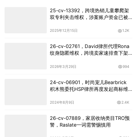
25-cv-13392，跨境热销儿童攀爬架
双专利夹击维权，涉案账户资金已被
冻结！
2025年12月15日
1.2K
26-cv-02761，David律所代理Rona
纹身隐匿维权，跨境卖家速排查下架
高危链接！
2026年3月29日
994
24-cv-06901，时尚宠儿Bearbrick
积木熊委托HSP律所再度发起商标维
权行动！
2024年8月9日
2.4K
26-cv-07889，家居收纳类目TRO预
警，Raslate一词需警惕慎用