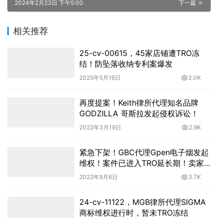
2024年2月23日 下午5:00
下一篇
相关推荐
25-cv-00615，45家店铺遭TRO冻
结！防坠落收纳专利案爆发
2025年5月16日
2.0K
再度提案！Keith律所代理知名品牌
GODZILLA 哥斯拉发起侵权诉讼！
2022年3月19日
2.9K
紧急下架！GBC代理Gpen电子烟发起
维权！案件已进入TRO延长期！卖家
千万注意图案商标侵权！
2022年9月6日
3.7K
24-cv-11122，MGB律所代理SIGMA
商标维权进行时，暂未TRO冻结