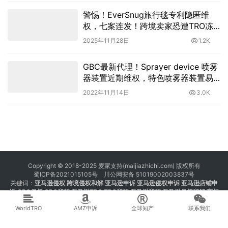
警惕！EverSnug旅行毯专利隐匿维
权，七案连发！跨境卖家恐遭TRO冻
结！
2025年11月28日
1.2K
GBC最新代理！Sprayer device 喷雾
器装置近期维权，特色喷雾器装置易
踩雷，卖家注意！
2022年11月14日
3.0K
Copyright © 2018-2025 麦家支持(maijiazhichi.com) 版权所有
蜀ICP备2021015105号
川公网安备 51019002003837号
关键词：
亚马逊侵权
跨境侵权和解 亚马逊申诉 亚马逊侵权申诉 亚马逊店铺申
诉
GBC侵权
GBC和解
亚马逊TRO
TRO和解
亚马逊和解
亚马逊侵权和解
商标
注册 专利注册 版权注册
WorldTRO
AMZ申诉
全球知产
联系我们