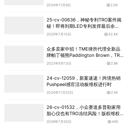
2024年11月9日
2.0K
25-cv-00636，神秘专利TRO案件揭
秘！即将到期LED专利发挥最后余
热！
2025年7月10日
42.4K
众多卖家中招！TME律所代理全新品
牌帕丁顿熊Paddington Brown，TRO
临时禁令还未下发，赶紧排查提现资
2023年6月13日
2.8K
金
24-cv-12059，新案速递！跨境热销
Pushpeel感官活动板维权进行时
2024年11月23日
2.5K
26-cv-01532，小众赛道多普勒家用
胎心仪也有TRO冻结风险！版权维权
进行时
2026年7月20日
495