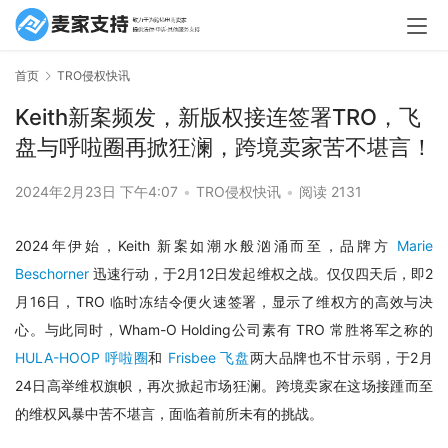
首页
TRO侵权快讯
Keith新案频发，新版权接连签署TRO，飞
盘与呼啦圈再掀狂澜，跨境卖家苦不堪言！
2024年2月23日 下午4:07
•
TRO侵权快讯
•
阅读 2131
2024年伊始，Keith 新案如潮水般汹涌而至，品牌方 
Marie 
Beschorner
 迅速行动，于2月12日发起维权之战。仅仅四天后，即2
月16日，TRO 临时冻结令便火速签署，显示了维权方的高效与决
心。与此同时，Wham-O Holding公司素有 TRO 常胜将军之称的 
HULA-HOOP 呼啦圈
和 
Frisbee 飞盘
两大品牌也不甘示弱，于2月
24日高举维权旗帜，再次掀起市场狂澜。跨境卖家在这场接踵而至
的维权风暴中苦不堪言，面临着前所未有的挑战。