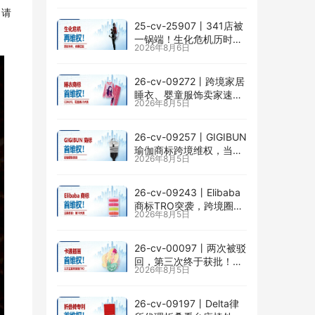
掉以轻心！
！请
25-cv-25907㇑341店被
一锅端！生化危机历时半
2026年8月6日
年TRO传票已发，8月24
日前必须答复！
26-cv-09272㇑跨境家居
睡衣、婴童服饰卖家速自
2026年8月5日
查CENLYE商标滥用情况
26-cv-09257㇑GIGIBUN
瑜伽商标跨境维权，当心
2026年8月5日
TRO冻结风险
26-cv-09243㇑Elibaba
商标TRO突袭，跨境圈内
2026年8月5日
卷持续升级
26-cv-00097㇑两次被驳
回，第三次终于获批！几
2026年8月5日
乎被遗忘的Senay
Kurtulus美人鱼版权TRO
全面来袭
26-cv-09197㇑Delta律