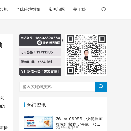
合规
全球跨境纠纷
常见问题
关于我们
商
告尚
热门资讯
边的
26-cv-08993，快餐插画
版权维权案，法院已驳回
2026年8月6日
权商标
批量合并，剩余商家不要