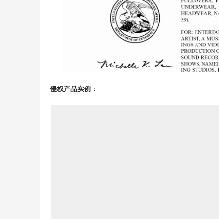
侵权
产品实
例：