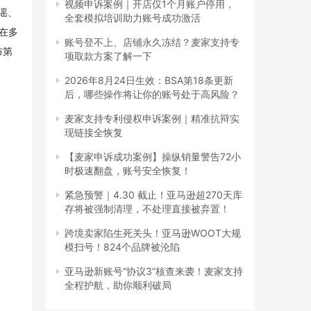
视频申诉案例｜开店仅1个月账户停用，
民谣、
全套模拟培训助力账号成功激活
，在多
账号登不上、店铺永久冻结？麦家支持专
布第
项取款方案了解一下
2026年8月24日生效：BSA第18条更新
后，哪些操作将让你的账号处于高风险？
麦家支持专利侵权申诉案例｜精准抗辩实
现链接全恢复
【麦家申诉成功案例】操纵销量警告72小
时极速翻盘，账号安全恢复！
紧急预警｜4.30 截止！亚马逊超270天库
存将被强制清理，不处理直接被弃置！
跨境卖家陷生死关头！亚马逊WOOT大规
模扫号！824个品牌被沦陷
亚马逊新账号“协议3”核查来袭！麦家支持
全程护航，助你顺利破局