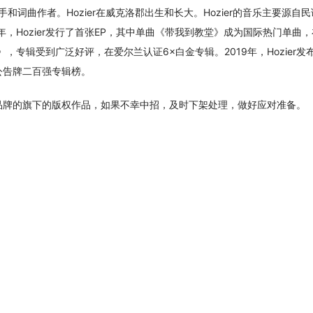
，是爱尔兰歌手和词曲作者。Hozier在威克洛郡出生和长大。Hozier的音乐主要源自
，Hozier发行了首张EP，其中单曲《带我到教堂》成为国际热门单曲
，专辑受到广泛好评，在爱尔兰认证6×白金专辑。2019年，Hozier发
公告牌二百强专辑榜。
品牌的旗下的版权作品，如果不幸中招，及时下架处理，做好应对准备。