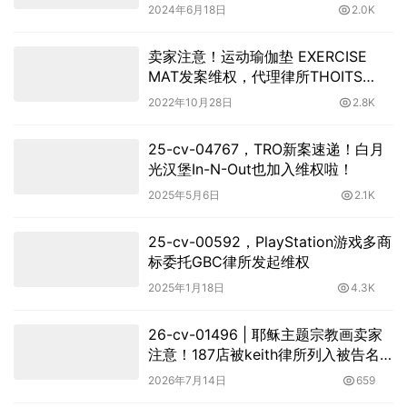
2024年6月18日
2.0K
卖家注意！运动瑜伽垫 EXERCISE
MAT发案维权，代理律所THOITS
LAW！现已签署TRO临时限制令！
2022年10月28日
2.8K
25-cv-04767，TRO新案速递！白月
光汉堡In-N-Out也加入维权啦！
2025年5月6日
2.1K
25-cv-00592，PlayStation游戏多商
标委托GBC律所发起维权
2025年1月18日
4.3K
26-cv-01496 | 耶稣主题宗教画卖家
注意！187店被keith律所列入被告名
单，面临TRO冻结风险！
2026年7月14日
659