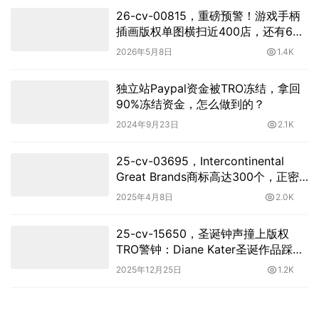
26-cv-00815，重磅预警！游戏手柄
插画版权单图横扫近400店，还有69
个版权埋雷！
2026年5月8日
1.4K
独立站Paypal资金被TRO冻结，拿回
90%冻结资金，怎么做到的？
2024年9月23日
2.1K
25-cv-03695，Intercontinental
Great Brands商标高达300个，正密
封维权！
2025年4月8日
2.0K
25-cv-15650，圣诞钟声撞上版权
TRO警钟：Diane Kater圣诞作品踩点
维权
2025年12月25日
1.2K