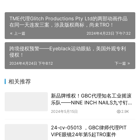
TME代理Glitch Productions Pty Ltd的两部动画作品
在同一天连发三案，涉及版权商标，尚未TRO！
上一篇
2024年4月23日 下午7:32
跨境侵权预警——Eyeblack运动眼贴，美国外观专利
侵权！
2024年4月24日 下午8:12
下一篇
相关推荐
新品牌维权！GBC代理知名工业摇滚
乐队——NINE INCH NAILS九寸钉乐
队发起商标诉讼！
2024年5月15日
2.9K
24-cv-05013 ，GBC律师代理PIT
VIPE眼镜24年第5起TRO案件