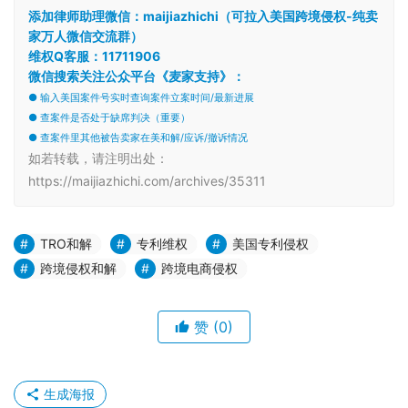
添加律师助理微信：maijiazhichi（可拉入美国跨境侵权-纯卖
家万人微信交流群）
维权Q客服：11711906
微信搜索关注公众平台《麦家支持》：
● 输入美国案件号实时查询案件立案时间/最新进展
● 查案件是否处于缺席判决（重要）
● 查案件里其他被告卖家在美和解/应诉/撤诉情况
如若转载，请注明出处：
https://maijiazhichi.com/archives/35311
TRO和解
专利维权
美国专利侵权
跨境侵权和解
跨境电商侵权
赞
(0)
生成海报