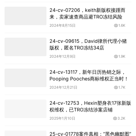
连发两起TRO侵权和解诉讼案！
2023年5月26日
2.3K
24-cv-10804，带灯藤条嵌入式吊扇
正匿名维权，跨境卖家速览下架
2024年10月24日
1.7K
24-cv-07206，keith新版权接踵而
来，卖家速查商品避TRO冻结风险
2024年8月15日
1.6K
24-cv-09615，David律所代理小猪
版权，匿名TRO冻结34店
2024年12月9日
1.9K
24-cv-13117，新年日历热销之际，
Pooping Pooches商标维权正当时！
2024年12月21日
1.7K