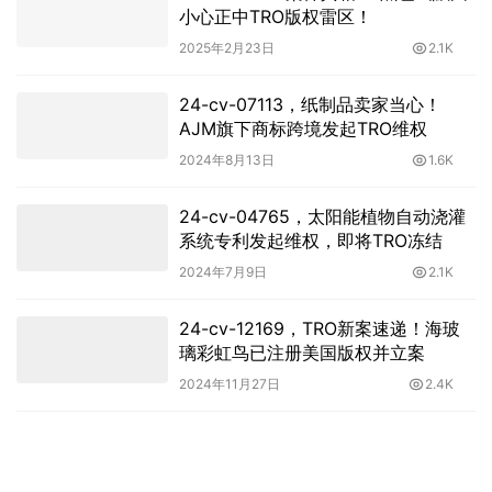
24-cv-12753，Hexin塑身衣17张新版
权维权，已TRO冻结涉案店铺
2025年1月10日
3.2K
25-cv-01778案件真相：”黑色幽默图”
小心正中TRO版权雷区！
2025年2月23日
2.1K
24-cv-07113，纸制品卖家当心！
AJM旗下商标跨境发起TRO维权
2024年8月13日
1.6K
24-cv-04765，太阳能植物自动浇灌
系统专利发起维权，即将TRO冻结
2024年7月9日
2.1K
24-cv-12169，TRO新案速递！海玻