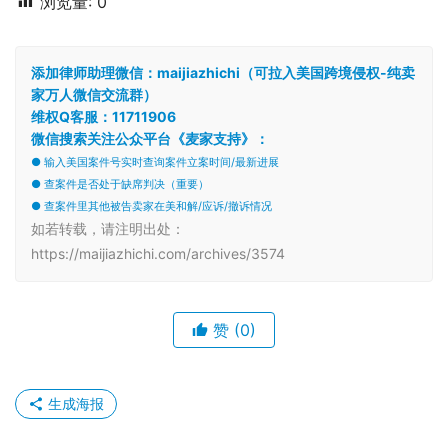
席判决以及其他卖家和解应诉反诉情况(实时同步美国司法
案件系统数据)。如有资金被冻结的卖家需要诉讼、和解方
面的法律援助可以在微信公众号里联系我们，我们将为您提
供最优质的法律咨询服务。
浏览量:
0
添加律师助理微信：maijiazhichi（可拉入美国跨境侵权-纯卖
家万人微信交流群）
维权Q客服：11711906
微信搜索关注公众平台《麦家支持》：
● 输入美国案件号实时查询案件立案时间/最新进展
● 查案件是否处于缺席判决（重要）
● 查案件里其他被告卖家在美和解/应诉/撤诉情况
如若转载，请注明出处：
https://maijiazhichi.com/archives/3574