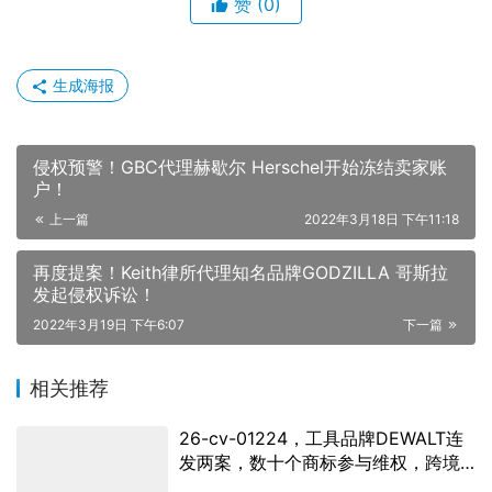
赞
(0)
生成海报
侵权预警！GBC代理赫歇尔 Herschel开始冻结卖家账
户！
上一篇
2022年3月18日 下午11:18
再度提案！Keith律所代理知名品牌GODZILLA 哥斯拉
发起侵权诉讼！
2022年3月19日 下午6:07
下一篇
相关推荐
26-cv-01224，工具品牌DEWALT连
发两案，数十个商标参与维权，跨境
卖家注意排查