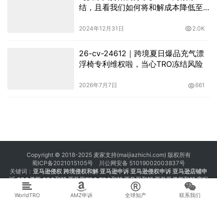
结，且看我们如何将和解成本降低至
7%！
2024年12月31日
2.0K
26-cv-24612｜跨境夏日爆品充气漂
浮椅专利维权啦，当心TRO冻结风险
2026年7月7日
661
Copyright © 2018-2025 麦家支持(maijiazhichi.com) 版权所有
蜀ICP备2021015105号
川公网安备 51019002003837号
关键词：
亚马逊侵权
跨境侵权和解 亚马逊申诉 亚马逊侵权申诉 亚马逊店铺申
诉
GBC侵权
GBC和解
亚马逊TRO
TRO和解
亚马逊和解
亚马逊侵权和解
商标
注册 专利注册 版权注册
WorldTRO
AMZ申诉
全球知产
联系我们