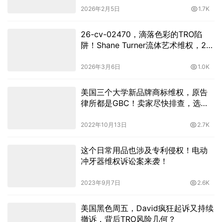
2026年2月5日
1.7K
26-cv-02470，滴落色彩的TRO陷
阱！Shane Turner流体艺术维权，21
家店铺踩雷
2026年3月6日
1.0K
美国三个大学新品牌商标维权，原告
律所都是GBC！卖家尽快排查，选品
需谨慎！
2022年10月13日
2.7K
这个日常用品也涉及专利侵权！电动
冲牙器维权诉讼案来袭！
2023年9月7日
2.6K
美国黑色周五，David疯狂起诉又持续
撤诉，背后TRO风险几何？