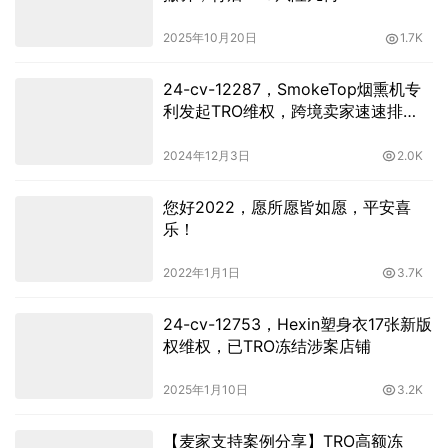
2025年10月20日
1.7K
24-cv-12287，SmokeTop烟熏机专
利发起TRO维权，跨境卖家速速排
查！
2024年12月3日
2.0K
您好2022，愿所愿皆如愿，平安喜
乐！
2022年1月1日
3.7K
24-cv-12753，Hexin塑身衣17张新版
权维权，已TRO冻结涉案店铺
2025年1月10日
3.2K
【麦家支持案例分享】TRO高额冻