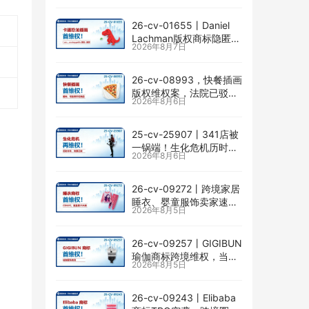
26-cv-01655㇑Daniel
Lachman版权商标隐匿维
2026年8月7日
权，I am… unstoppable
恐龙图高危
26-cv-08993，快餐插画
版权维权案，法院已驳回
2026年8月6日
批量合并，剩余商家不要
掉以轻心！
25-cv-25907㇑341店被
一锅端！生化危机历时半
2026年8月6日
年TRO传票已发，8月24
日前必须答复！
26-cv-09272㇑跨境家居
睡衣、婴童服饰卖家速自
2026年8月5日
查CENLYE商标滥用情况
26-cv-09257㇑GIGIBUN
瑜伽商标跨境维权，当心
2026年8月5日
TRO冻结风险
26-cv-09243㇑Elibaba