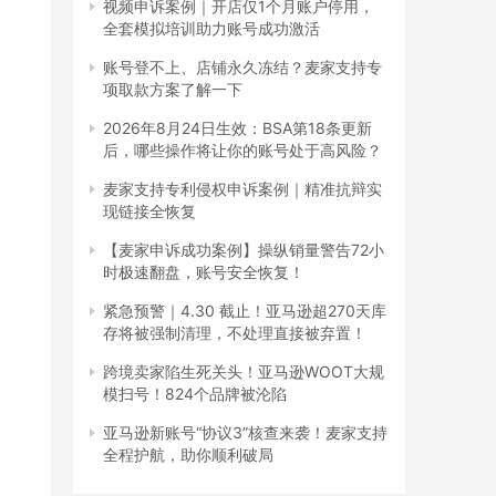
视频申诉案例｜开店仅1个月账户停用，
全套模拟培训助力账号成功激活
账号登不上、店铺永久冻结？麦家支持专
项取款方案了解一下
2026年8月24日生效：BSA第18条更新
后，哪些操作将让你的账号处于高风险？
麦家支持专利侵权申诉案例｜精准抗辩实
现链接全恢复
【麦家申诉成功案例】操纵销量警告72小
时极速翻盘，账号安全恢复！
紧急预警｜4.30 截止！亚马逊超270天库
存将被强制清理，不处理直接被弃置！
跨境卖家陷生死关头！亚马逊WOOT大规
模扫号！824个品牌被沦陷
亚马逊新账号“协议3”核查来袭！麦家支持
全程护航，助你顺利破局