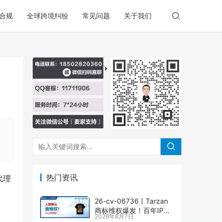
合规
全球跨境纠纷
常见问题
关于我们
，
热门资讯
代理
26-cv-06736㇑Tarzan
商标维权爆发！百年IP下
2026年8月7日
场TRO横扫多个类目