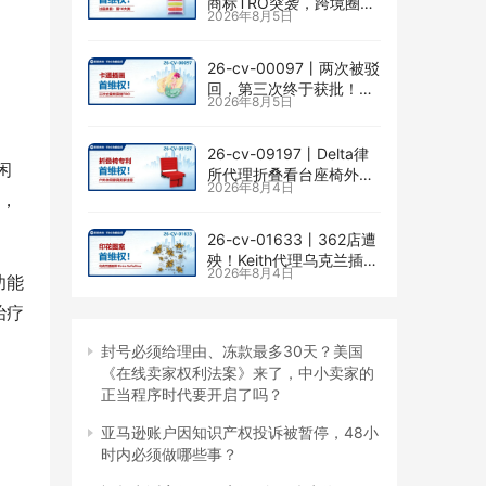
商标TRO突袭，跨境圈内
2026年8月5日
卷持续升级
26-cv-00097㇑两次被驳
回，第三次终于获批！几
2026年8月5日
乎被遗忘的Senay
Kurtulus美人鱼版权TRO
全面来袭
26-cv-09197㇑Delta律
闲
所代理折叠看台座椅外观
2026年8月4日
专利维权，11个亚马逊卖
戏，
家被锁定！
26-cv-01633㇑362店遭
殃！Keith代理乌克兰插画
2026年8月4日
师Elvira Safiullina四款版
功能
权TRO突袭
治疗
封号必须给理由、冻款最多30天？美国
《在线卖家权利法案》来了，中小卖家的
正当程序时代要开启了吗？
亚马逊账户因知识产权投诉被暂停，48小
时内必须做哪些事？