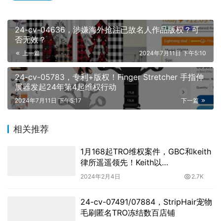
24-cv-04636，涉嫌海外抢注已故名人作品版权？可
否无效？
上一篇
2024年7月11日 下午5:10
24-cv-05783，专利+版权！Finger Stretcher 手指伸
展器发起24年第4起维权行动
2024年7月11日 下午5:17
下一篇
相关推荐
1月168起TRO维权案件，GBC和keith
律所遥遥领先！Keith以
Richard Hendrik Beerhorst新版权收
2024年2月4日
2.7K
官
24-cv-07491/07884，StripHair宠物
毛刷匿名TRO冻结数百店铺