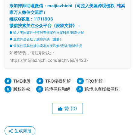
添加律师助理微信：maijiazhichi（可拉入美国跨境侵权-纯卖
家万人微信交流群）
维权Q客服：11711906
微信搜索关注公众平台《麦家支持》：
● 输入美国案件号实时查询案件立案时间/最新进展
● 查案件是否处于缺席判决（重要）
● 查案件里其他被告卖家在美和解/应诉/撤诉情况
如若转载，请注明出处：
https://maijiazhichi.com/archives/44237
TME律所
TRO侵权和解
TRO和解
版权维权
跨境侵权和解
跨境电商版权侵权
赞
(0)
生成海报