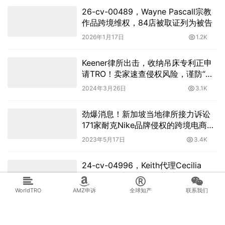
26-cv-00489，Wayne Pascall宗教
作品跨境维权，84店被取证列为被告
2026年1月17日
1.2K
Keener律所出击，收纳吊床专利正申
请TRO！卖家速查侵权风险，谨防“中
枪”！
2024年3月26日
3.1K
劲爆消息！新加坡当地律所接力诉讼
171家耐克Nike品牌侵权的跨境电商速
卖通卖家
2023年5月17日
3.4K
24-cv-04996，Keith代理Cecilia
Granata五张版权画强势维权！
WorldTRO
AMZ申诉
全球知产
联系我们
2024年6月19日
2.2K