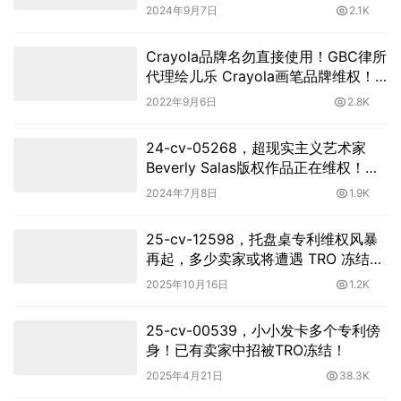
2024年9月7日
2.1K
Crayola品牌名勿直接使用！GBC律所
代理绘儿乐 Crayola画笔品牌维权！
案件已进入TRO延长期！！
2022年9月6日
2.8K
24-cv-05268，超现实主义艺术家
Beverly Salas版权作品正在维权！暂
未TRO冻结
2024年7月8日
1.9K
25-cv-12598，托盘桌专利维权风暴
再起，多少卖家或将遭遇 TRO 冻结危
机？
2025年10月16日
1.2K
25-cv-00539，小小发卡多个专利傍
身！已有卖家中招被TRO冻结！
2025年4月21日
38.3K