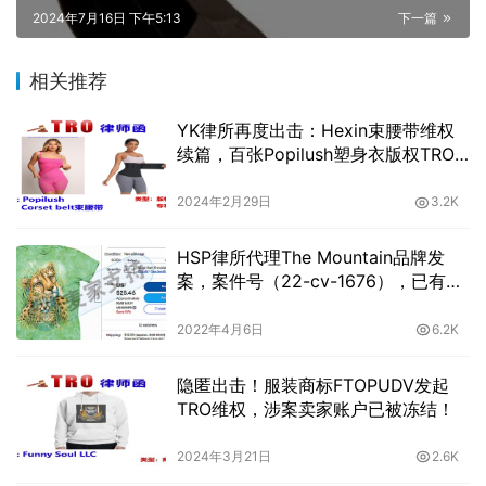
案，案件号（22-cv-1676），已有卖
家账号被冻结，赶紧自查！
2022年4月6日
6.2K
隐匿出击！服装商标FTOPUDV发起
TRO维权，涉案卖家账户已被冻结！
2024年3月21日
2.6K
26-cv-01587，101名被告！Neil
Hampton复古神秘风版权TRO维权
2026年2月13日
906
插画师Mario Nevado授权Keith律所
处理其相关侵权案，案件已进入PIO阶
段！
2022年8月16日
2.9K