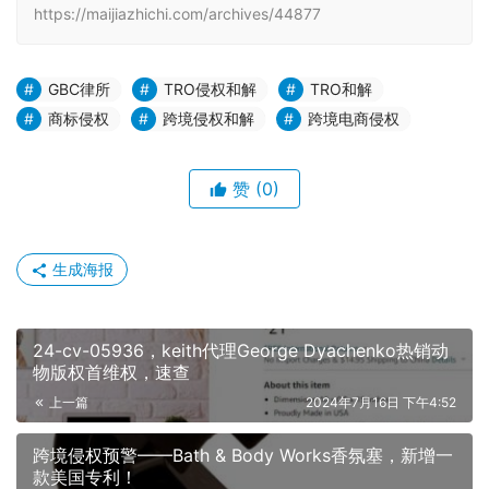
生成海报
24-cv-05936，keith代理George Dyachenko热销动
物版权首维权，速查
上一篇
2024年7月16日 下午4:52
跨境侵权预警——Bath & Body Works香氛塞，新增一
款美国专利！
2024年7月16日 下午5:13
下一篇
相关推荐
YK律所再度出击：Hexin束腰带维权
续篇，百张Popilush塑身衣版权TRO
需警惕
2024年2月29日
3.2K
HSP律所代理The Mountain品牌发