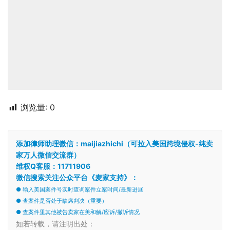
添加律师助理微信：maijiazhichi（可拉入美国跨境侵权-纯卖
家万人微信交流群）
维权Q客服：11711906
微信搜索关注公众平台《麦家支持》：
● 输入美国案件号实时查询案件立案时间/最新进展
● 查案件是否处于缺席判决（重要）
● 查案件里其他被告卖家在美和解/应诉/撤诉情况
如若转载，请注明出处：
https://maijiazhichi.com/archives/44877
GBC律所
TRO侵权和解
TRO和解
商标侵权
跨境侵权和解
跨境电商侵权
赞
(0)