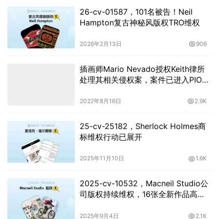
25-cv-25182，Sherlock Holmes商
标维权行动已展开
2025年11月10日
1.6K
2025-cv-10532，Macneil Studio公
司版权持续维权，16张全新作品高
危！
2025年9月4日
2.1K
26-cv-00702，淋巴刷针对侵权行为
重拳出击，TRO冻结在即
2026年4月28日
5.4K
【麦家支持案例分享】大卖被TRO，
逆风翻盘，和解金低至19.2%
2025年3月10日
2.1K