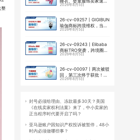
睡衣、婴童服饰卖家速自
2026年8月5日
查CENLYE商标滥用情况
盘整
26-cv-09257㇑GIGIBUN
瑜伽商标跨境维权，当心
2026年8月5日
TRO冻结风险
26-cv-09243㇑Elibaba
商标TRO突袭，跨境圈内
2026年8月5日
卷持续升级
26-cv-00097㇑两次被驳
回，第三次终于获批！几
2026年8月5日
乎被遗忘的Senay
Kurtulus美人鱼版权TRO
全面来袭
封号必须给理由、冻款最多30天？美国
《在线卖家权利法案》来了，中小卖家的
正当程序时代要开启了吗？
亚马逊账户因知识产权投诉被暂停，48小
时内必须做哪些事？