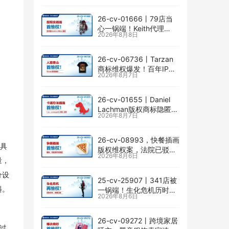
险
26-cv-01666㇑79店当
心一锅端！Keith代理
2026年8月8日
Jessica Allain已出手，卖
画的卖家速查
26-cv-06736㇑Tarzan
商标维权爆发！百年IP下
2026年8月7日
场TRO横扫多个类目
26-cv-01655㇑Daniel
Lachman版权商标隐匿维
2026年8月7日
权，I am… unstoppable
恐龙图高危
26-cv-08993，快餐插画
工具
版权维权案，法院已驳回
2026年8月6日
批量合并，剩余商家不要
量，
掉以轻心！
分设
25-cv-25907㇑341店被
斜。
一锅端！生化危机历时半
2026年8月6日
年TRO传票已发，8月24
日前必须答复！
26-cv-09272㇑跨境家居
过