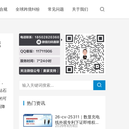
合规
全球跨境纠纷
常见问题
关于我们
速
态，
钻石
的可
热门资讯
而降
26-cv-25311｜数显充电
线外观专利下证即维权，
2026年8月8日
71店涉案面临TRO冻结风