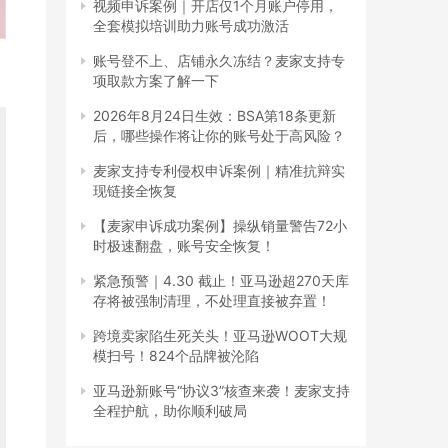
视频申诉案例｜开店仅1个月账户停用，
全套模拟培训助力账号成功激活
账号登不上、店铺永久冻结？麦家支持专
项取款方案了解一下
2026年8月24日生效：BSA第18条更新
后，哪些操作将让你的账号处于高风险？
麦家支持专利侵权申诉案例｜精准抗辩实
现链接全恢复
【麦家申诉成功案例】操纵销量警告72小
时极速翻盘，账号安全恢复！
紧急预警｜4.30 截止！亚马逊超270天库
存将被强制清理，不处理直接被弃置！
跨境卖家陷生死关头！亚马逊WOOT大规
模扫号！824个品牌被沦陷
亚马逊新账号“协议3”核查来袭！麦家支持
全程护航，助你顺利破局