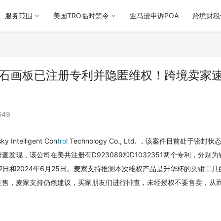
服务范围
美国TRO临时禁令
亚马逊申诉POA
跨境财税
钳、钻石画板已注册专利并隐匿维权！跨境卖家
649
ntelligent Con
tro
l Technology Co., Ltd. ，该案件目前处于密封状
现，该公司在美共注册有D923089和D1032351两个专利，分别为
2日和2024年6月25日。麦家支持推测本次维权产品是升华杯的夹钳工具
在售，麦家支持仍然建议，买家朋友们进行排查，未经授权不要售卖，从