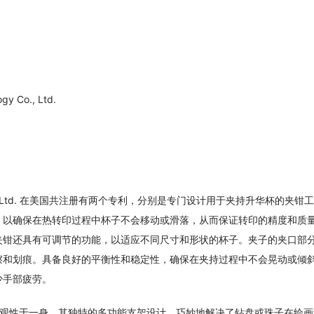
gy Co., Ltd.
echnology Co., Ltd. 在美国共注册有两个专利，分别是专门设计用于夹持升华杯的夹钳
，以确保在热转印过程中杯子不会移动或滑落，从而保证转印的精度和质
夹钳还具有可调节的功能，以适应不同尺寸和形状的杯子。夹子的夹口部
擦和划痕。具备良好的平衡性和稳定性，确保在夹持过程中不会晃动或倾
少手部疲劳。
美观性于一身。其独特的多功能支架设计，巧妙地解决了钻盘或珠子在绘画