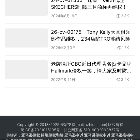
SKECHERS时隔三月商标再维权！
2024年8月19日
2.3K
26-cv-00175，Tony Kelly天堂俱乐
部作品维权，234店陷TRO冻结风险
2026年2月3日
1.5K
老牌律所GBC近日代理著名贺卡品牌
Hallmark侵权一案，请大家及时防
范，以免受到财产损失！
2022年8月1日
3.2K
Copyright © 2018-2025 麦家支持(maijiazhichi.com) 版权所有
蜀ICP备2021015105号
川公网安备 51019002003837号
关键词：
亚马逊侵权
跨境侵权和解 亚马逊申诉 亚马逊侵权申诉 亚马逊店铺申