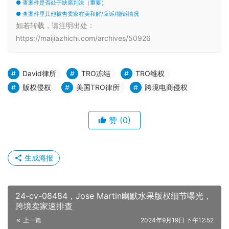
● 查案件是否处于缺席判决（重要）
● 查案件里其他被告卖家在美和解/应诉/撤诉情况
如若转载，请注明出处：
https://maijiazhichi.com/archives/50926
David律所
TRO冻结
TRO维权
版权侵权
美国TRO律所
跨境电商侵权
赞
(0)
生成海报
24-cv-08484，Jose Martin幽默水果版权细节曝光，
跨境卖家速排查
上一篇
2024年9月19日 下午12:52