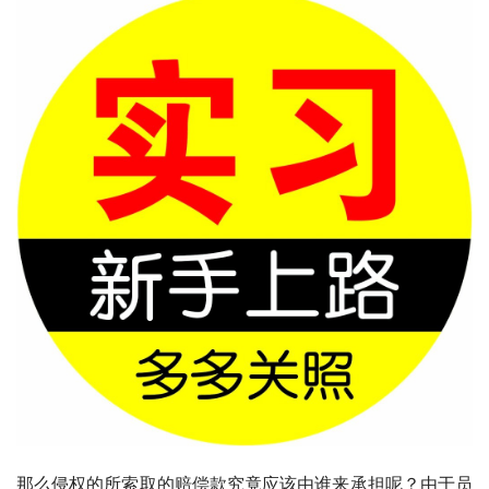
那么侵权的所索取的赔偿款究竟应该由谁来承担呢？由于员