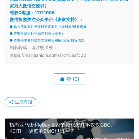
家万人微信交流群）
维权Q客服：11711906
微信搜索关注公众平台《麦家支持》：
● 输入美国案件号实时查询案件立案时间/最新进展
● 查案件是否处于缺席判决（重要）
● 查案件里其他被告卖家在美和解/应诉/撤诉情况
如若转载，请注明出处：
https://maijiazhichi.com/archives/532
赞
(0)
生成海报
指向亚马逊和eBay卖家的侵权案件不仅仅GBC、
KEITH，隔壁的SMG也出手了