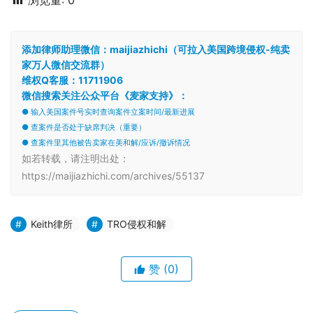
浏览量:
0
添加律师助理微信：maijiazhichi（可拉入美国跨境侵权-纯卖
家万人微信交流群）
维权Q客服：11711906
微信搜索关注公众平台《麦家支持》：
● 输入美国案件号实时查询案件立案时间/最新进展
● 查案件是否处于缺席判决（重要）
● 查案件里其他被告卖家在美和解/应诉/撤诉情况
如若转载，请注明出处：
https://maijiazhichi.com/archives/55137
Keith律所
TRO侵权和解
赞
(0)