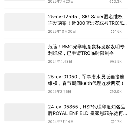
2025年7月20日
3.3K
25-cv-12595，SIG Sauer匿名维权，
连发两案！近300店涉案或被TRO冻
结！
2025年10月30日
1.6K
危险！BMC光学电竞鼠标发起发明专
利维权，已申请TRO临时限制令
2024年4月3日
2.5K
25-cv-01050，军事潜水员版画接连
维权，春节期间keith代理连发两案！
2025年2月5日
2.0K
24-cv-05855，HSP代理印度知名品
牌ROYAL ENFIELD 皇家恩菲尔德再
次商标维权
2024年7月14日
1.7K