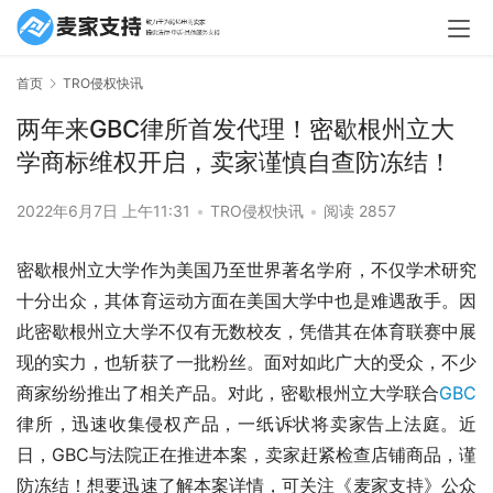
首页
TRO侵权快讯
两年来GBC律所首发代理！密歇根州立大
学商标维权开启，卖家谨慎自查防冻结！
2022年6月7日 上午11:31
•
TRO侵权快讯
•
阅读 2857
密歇根州立大学作为美国乃至世界著名学府，不仅学术研究
十分出众，其体育运动方面在美国大学中也是难遇敌手。因
此密歇根州立大学不仅有无数校友，凭借其在体育联赛中展
现的实力，也斩获了一批粉丝。面对如此广大的受众，不少
商家纷纷推出了相关产品。对此，密歇根州立大学联合
GBC
律所，迅速收集侵权产品，一纸诉状将卖家告上法庭。近
日，GBC与法院正在推进本案，卖家赶紧检查店铺商品，谨
防冻结！想要迅速了解本案详情，可关注《麦家支持》公众