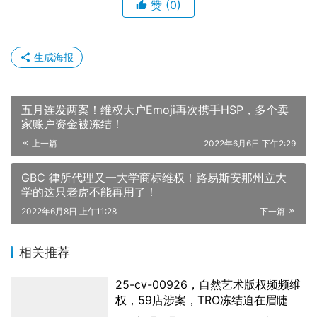
赞
(0)
生成海报
五月连发两案！维权大户Emoji再次携手HSP，多个卖
家账户资金被冻结！
上一篇
2022年6月6日 下午2:29
GBC 律所代理又一大学商标维权！路易斯安那州立大
学的这只老虎不能再用了！
2022年6月8日 上午11:28
下一篇
相关推荐
25-cv-00926，自然艺术版权频频维
权，59店涉案，TRO冻结迫在眉睫