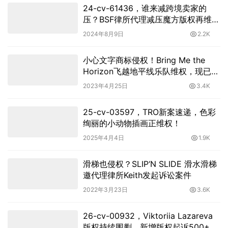
24-cv-61436，谁来减跨境卖家的
压？BSF律所代理减压魔方版权再维
权！
2024年8月9日
2.2K
小心文字商标侵权！Bring Me the
Horizon飞越地平线乐队维权，现已进
入TRO！
2023年4月25日
3.4K
25-cv-03597，TRO新案速递，色彩
绚丽的小动物插画正维权！
2025年4月4日
1.9K
滑梯也侵权？SLIP‘N SLIDE 滑水滑梯
邀代理律所Keith发起诉讼案件
2022年3月23日
3.6K
26-cv-00932，Viktoriia Lazareva
版权持续围剿，新增版权起诉500+涉