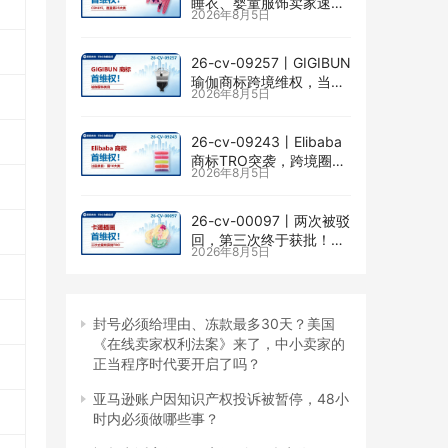
睡衣、婴童服饰卖家速自
2026年8月5日
查CENLYE商标滥用情况
26-cv-09257㇑GIGIBUN
瑜伽商标跨境维权，当心
2026年8月5日
TRO冻结风险
26-cv-09243㇑Elibaba
商标TRO突袭，跨境圈内
2026年8月5日
卷持续升级
26-cv-00097㇑两次被驳
回，第三次终于获批！几
2026年8月5日
乎被遗忘的Senay
Kurtulus美人鱼版权TRO
全面来袭
封号必须给理由、冻款最多30天？美国
《在线卖家权利法案》来了，中小卖家的
正当程序时代要开启了吗？
亚马逊账户因知识产权投诉被暂停，48小
时内必须做哪些事？