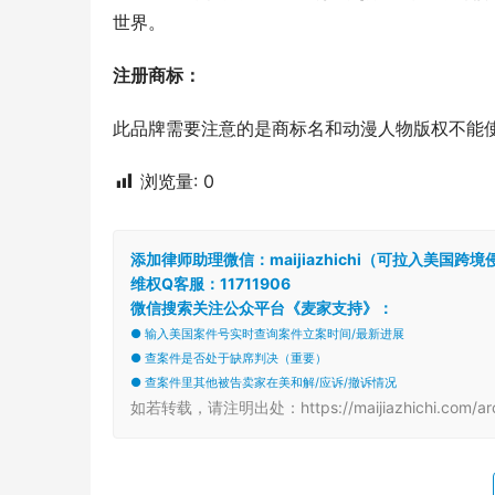
世界。
注册商标：
此品牌需要注意的是商标名和动漫人物版权不能
浏览量:
0
添加律师助理微信：maijiazhichi（可拉入美国
维权Q客服：11711906
微信搜索关注公众平台《麦家支持》：
● 输入美国案件号实时查询案件立案时间/最新进展
● 查案件是否处于缺席判决（重要）
● 查案件里其他被告卖家在美和解/应诉/撤诉情况
如若转载，请注明出处：https://maijiazhichi.com/arc