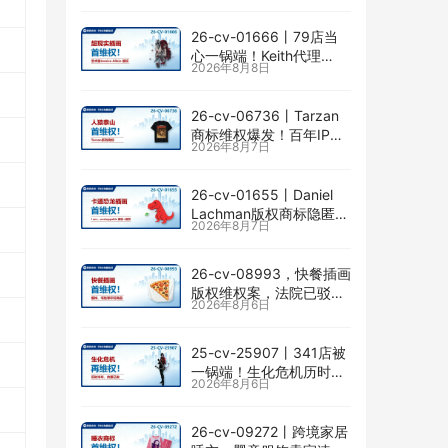
险
26-cv-01666㇑79店当
心一锅端！Keith代理
2026年8月8日
Jessica Allain已出手，卖
画的卖家速查
26-cv-06736㇑Tarzan
商标维权爆发！百年IP下
2026年8月7日
场TRO横扫多个类目
26-cv-01655㇑Daniel
Lachman版权商标隐匿维
2026年8月7日
权，I am… unstoppable
恐龙图高危
26-cv-08993，快餐插画
版权维权案，法院已驳回
2026年8月6日
批量合并，剩余商家不要
掉以轻心！
25-cv-25907㇑341店被
一锅端！生化危机历时半
2026年8月6日
年TRO传票已发，8月24
日前必须答复！
26-cv-09272㇑跨境家居