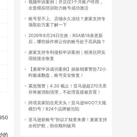
视频申诉案例｜开店仅1个月账户停用，
全套模拟培训助力账号成功激活
账号登不上、店铺永久冻结？麦家支持专
项取款方案了解一下
2026年8月24日生效：BSA第18条更新
后，哪些操作将让你的账号处于高风险？
麦家支持专利侵权申诉案例｜精准抗辩实
现链接全恢复
【麦家申诉成功案例】操纵销量警告72小
时极速翻盘，账号安全恢复！
紧急预警｜4.30 截止！亚马逊超270天库
存将被强制清理，不处理直接被弃置！
跨境卖家陷生死关头！亚马逊WOOT大规
模扫号！824个品牌被沦陷
50
亚马逊新账号“协议3”核查来袭！麦家支持
全程护航，助你顺利破局
妙的