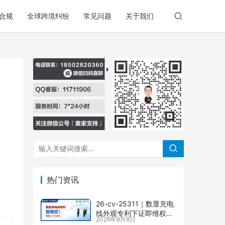
合规
全球跨境纠纷
常见问题
关于我们
热门资讯
26-cv-25311｜数显充电
线外观专利下证即维权，
2026年8月8日
71店涉案面临TRO冻结风