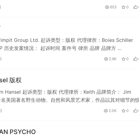
日
653
0
T
mpit Group Ltd. 起诉类型：版权 代理律所：Boies Schiller
r LLP 历史发案情况： 起诉时间 案件号 律所 品牌 品牌方 …
日
2.6K
0
nsel 版权
m Hansel 起诉类型：版权 代理律所：Keith 品牌简介： Jim
l是一名美国著名野生动物、自然和风景艺术家，作品以其对细节的
自然之美…
日
2.0K
0
AN PSYCHO