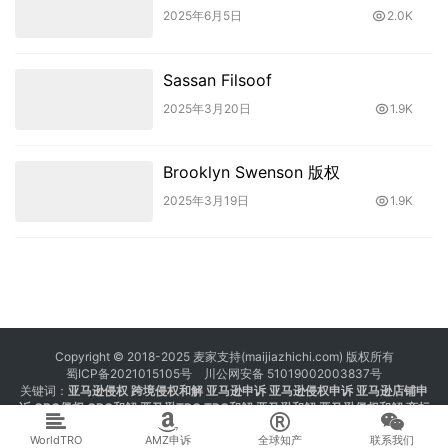
2025年6月5日
2.0K
Sassan Filsoof
2025年3月20日
1.9K
Brooklyn Swenson 版权
2025年3月19日
1.9K
Copyright © 2018-2025 麦家支持(maijiazhichi.com) 版权所有
蜀ICP备2021015105号
川公网安备 51019002003837号
关键词：
亚马逊侵权
跨境侵权和解 亚马逊申诉 亚马逊侵权申诉 亚马逊店铺申
诉
GBC侵权
GBC和解
亚马逊TRO
TRO和解
亚马逊和解
亚马逊侵权和解
商标
注册 专利注册 版权注册
WorldTRO
AMZ申诉
全球知产
联系我们