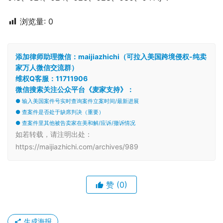
浏览量:
0
添加律师助理微信：maijiazhichi（可拉入美国跨境侵权-纯卖
家万人微信交流群）
维权Q客服：11711906
微信搜索关注公众平台《麦家支持》：
● 输入美国案件号实时查询案件立案时间/最新进展
● 查案件是否处于缺席判决（重要）
● 查案件里其他被告卖家在美和解/应诉/撤诉情况
如若转载，请注明出处：
https://maijiazhichi.com/archives/989
赞
(0)
生成海报