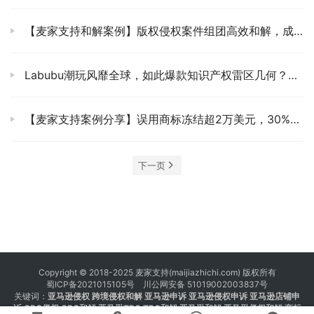
【麦家支持和解案例】版权侵权案件组团高效和解，成本直降82%！
Labubu潮玩风靡全球，如此爆款知识产权雷区几何？可否闭眼冲？
【麦家支持案例分享】误用商标冻结超2万美元，30%和解金快速回血！
下一页
Copyright © 2018-2025 麦家支持(maijiazhichi.com) 版权所有
蜀ICP备2021015105号
川公网安备 51019002003837号
关键词：
亚马逊侵权
跨境侵权和解 亚马逊申诉 亚马逊侵权申诉 亚马逊店铺申
诉
GBC侵权
GBC和解
亚马逊TRO
TRO和解
亚马逊和解
亚马逊侵权和解
商标