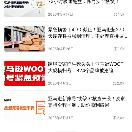
72小时极速翻盘，账号安全恢复！
2026年5月17日
1.5K
紧急预警｜4.30 截止！亚马逊超270
天库存将被强制清理，不处理直接被
弃置！
2026年4月26日
1.9K
跨境卖家陷生死关头！亚马逊WOOT
大规模扫号！824个品牌被沦陷
2026年4月3日
2.0K
亚马逊新账号“协议3”核查来袭！麦家
支持全程护航，助你顺利破局
2026年3月31日
2.0K