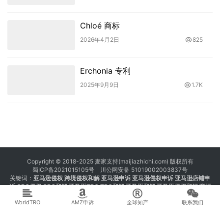
Chloé 商标
2026年4月2日
825
Erchonia 专利
2025年9月9日
1.7K
Copyright © 2018-2025 麦家支持(maijiazhichi.com) 版权所有
蜀ICP备2021015105号
川公网安备 51019002003837号
关键词：
亚马逊侵权
跨境侵权和解 亚马逊申诉 亚马逊侵权申诉 亚马逊店铺申
诉
GBC侵权
GBC和解
亚马逊TRO
TRO和解
亚马逊和解
亚马逊侵权和解
商标
注册 专利注册 版权注册
WorldTRO
AMZ申诉
全球知产
联系我们