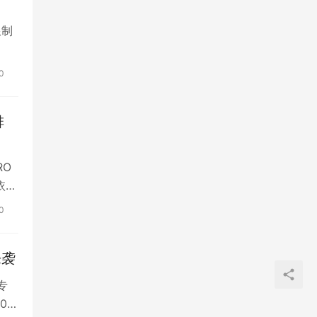
限制
0
排
RO
依旧
0
来袭
专
0