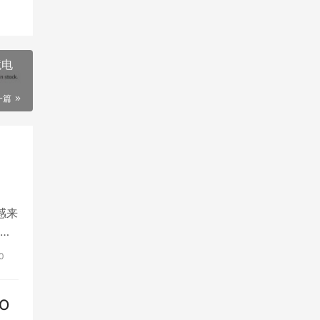
境电
一篇
感来
，
0
O