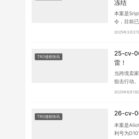
冻结
本案是Sr
令，目前已
Solutions
2025年3月27
25-cv
TRO侵权快讯
雷！
当跨境卖家
狙击行动。K
是带有圣诞
2025年6月19
26-c
TRO侵权快讯
本案是Ali
利号为D10