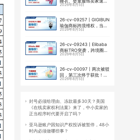
睡衣、婴童服饰卖家速自
2026年8月5日
查CENLYE商标滥用情况
26-cv-09257㇑GIGIBUN
瑜伽商标跨境维权，当心
2026年8月5日
TRO冻结风险
26-cv-09243㇑Elibaba
商标TRO突袭，跨境圈内
2026年8月5日
卷持续升级
26-cv-00097㇑两次被驳
回，第三次终于获批！几
2026年8月5日
乎被遗忘的Senay
Kurtulus美人鱼版权TRO
全面来袭
封号必须给理由、冻款最多30天？美国
《在线卖家权利法案》来了，中小卖家的
正当程序时代要开启了吗？
亚马逊账户因知识产权投诉被暂停，48小
时内必须做哪些事？