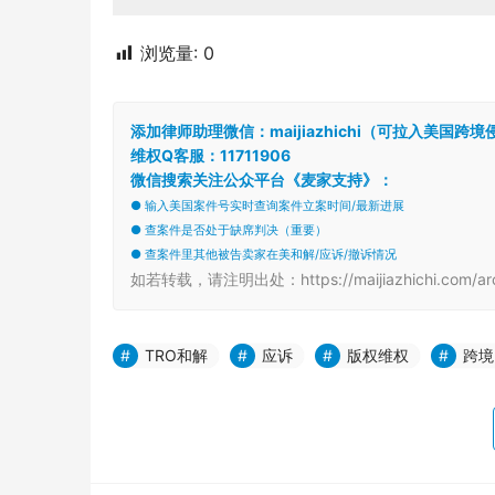
浏览量:
0
添加律师助理微信：maijiazhichi（可拉入美国
维权Q客服：11711906
微信搜索关注公众平台《麦家支持》：
● 输入美国案件号实时查询案件立案时间/最新进展
● 查案件是否处于缺席判决（重要）
● 查案件里其他被告卖家在美和解/应诉/撤诉情况
如若转载，请注明出处：https://maijiazhichi.com/arch
TRO和解
应诉
版权维权
跨境