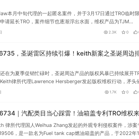
iplaw本月中旬代理的一起匿名案件，并于3月17日通过TRO临时
申请延长TRO，案件细节也逐渐浮出水面，维权产品为TJM
 LLC的Li…
日
2.3K
0
-06735，圣诞雷区持续引爆！keith新案之圣诞周边
还在为夏季促销忙碌时，圣诞周边产品的版权风暴已持续展开T
eith律所代理Lawrence Hersberger发起版权维权行动，矛头
元素的周…
日
1.7K
0
v-06734｜汽配类目当心踩雷！油箱盖专利TRO维权
oth 律所代理国人Weihua Zhang发起的外观专利侵权案件，涉案
19506，是一款名为Fuel tank cap燃油箱盖的产品，于2022年1