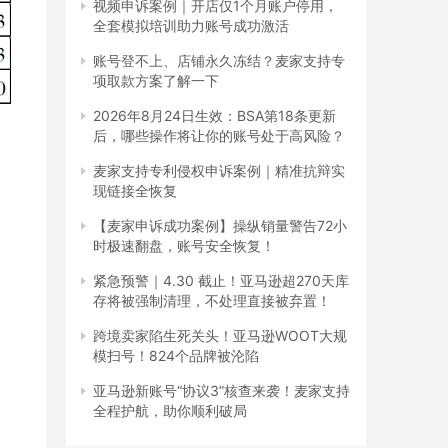
视频申诉案例｜开店仅1个月账户停用，
全套模拟培训助力账号成功激活
账号登不上、店铺永久冻结？麦家支持专
项取款方案了解一下
2026年8月24日生效：BSA第18条更新
后，哪些操作将让你的账号处于高风险？
麦家支持专利侵权申诉案例｜精准抗辩实
现链接全恢复
【麦家申诉成功案例】操纵销量警告72小
时极速翻盘，账号安全恢复！
紧急预警｜4.30 截止！亚马逊超270天库
存将被强制清理，不处理直接被弃置！
跨境卖家陷生死关头！亚马逊WOOT大规
模扫号！824个品牌被沦陷
亚马逊新账号“协议3”核查来袭！麦家支持
全程护航，助你顺利破局