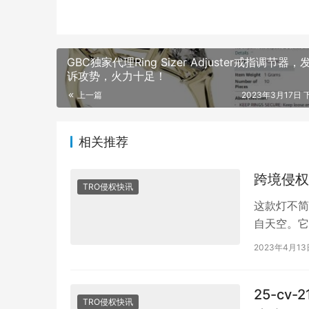
GBC独家代理Ring Sizer Adjuster戒指调节器
诉攻势，火力十足！
上一篇
2023年3月17日 下
相关推荐
跨境侵权
TRO侵权快讯
这款灯不简
自天空。它
可以使用遥
2023年4月13
25-cv
TRO侵权快讯