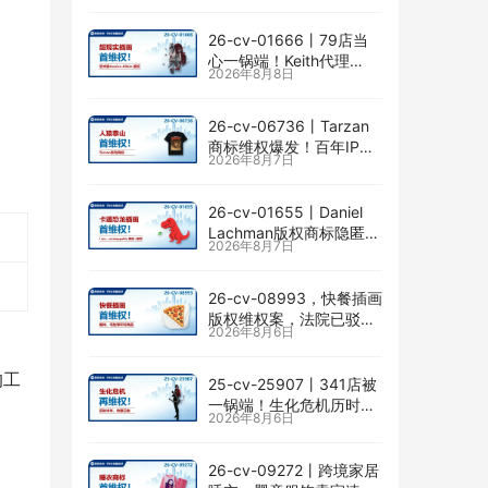
险
26-cv-01666㇑79店当
心一锅端！Keith代理
2026年8月8日
Jessica Allain已出手，卖
画的卖家速查
26-cv-06736㇑Tarzan
商标维权爆发！百年IP下
2026年8月7日
场TRO横扫多个类目
26-cv-01655㇑Daniel
Lachman版权商标隐匿维
2026年8月7日
权，I am… unstoppable
恐龙图高危
26-cv-08993，快餐插画
版权维权案，法院已驳回
2026年8月6日
批量合并，剩余商家不要
掉以轻心！
的工
25-cv-25907㇑341店被
一锅端！生化危机历时半
2026年8月6日
年TRO传票已发，8月24
日前必须答复！
26-cv-09272㇑跨境家居