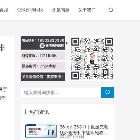
合规
全球跨境纠纷
常见问题
关于我们
排
用于
创作
热门资讯
26-cv-25311｜数显充电
线外观专利下证即维权，
2026年8月8日
71店涉案面临TRO冻结风