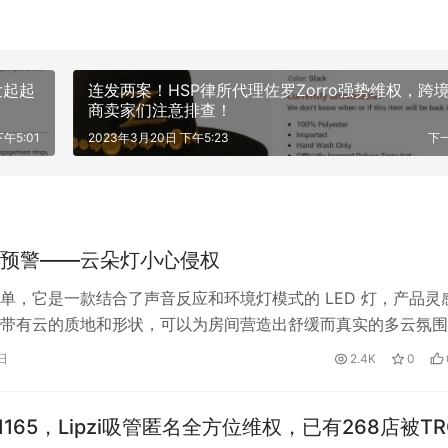
，发起起
连发两案！HSP律所代理佐罗Zorro强势维权，跨
商卖家们注意排查！
午5:01
2023年3月20日 下午5:23
下
预警——云朵灯小心侵权
单，它是一款结合了声音反应和环境灯模式的 LED 灯，产品灵
带有云的质地和形状，可以为房间营造出舒缓而真实的多云氛围
控器改变模式。这款云朵灯可以…
日
2.4K
0
-21165，Lipzi吸管匿名全方位维权，已有268店被TR