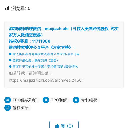
浏览量:
0
添加律师助理微信：maijiazhichi（可拉入美国跨境侵权-纯卖
家万人微信交流群）
维权Q客服：11711906
微信搜索关注公众平台《麦家支持》：
● 输入美国案件号实时查询案件立案时间/最新进展
● 查案件是否处于缺席判决（重要）
● 查案件里其他被告卖家在美和解/应诉/撤诉情况
如若转载，请注明出处：
https://maijiazhichi.com/archives/24561
TRO侵权和解
TRO和解
专利维权
侵权冻结
赞
(0)