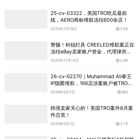
25-cv-03322，美国TRO吃瓜最前
线，AERO商标维权冻结600余店！
2025年7月18日
2.0K
警惕！科锐灯具 CREELED维权案正在
冻结eBay卖家账户资金，代理律所
THE BRICKELL IP GROUP！
2022年11月14日
3.6K
26-cv-02270｜Muhammad Ali拳王
IP隐匿维权，166店涉案账户被TRO冻
结！
2026年6月7日
682
跨境卖家关心的！美国TRO案件8月案
件总览！
2025年9月1日
3.7K