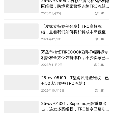
25-cv-07404，衬衫品牌商标&版权隐
匿维权，跨境卖家警惕连续TRO冻结
风险！
2025年8月25日
1.9K
【麦家支持案例分享】TRO高额冻
结，且看我们如何将和解成本降低至
7%！
2024年12月31日
2.1K
万圣节搞怪TIRECOCKZ阀杆帽商标专
利版权全方位强势维权，不少卖家已
中招！
2023年11月9日
2.4K
25-cv-05199，T型角尺隐匿维权，已
有50店涉案被TRO冻结！
2025年10月16日
1.2K
25-cv-01321，Supreme潮牌重拳出
击，连发多案维权，TRO禁令已逐步