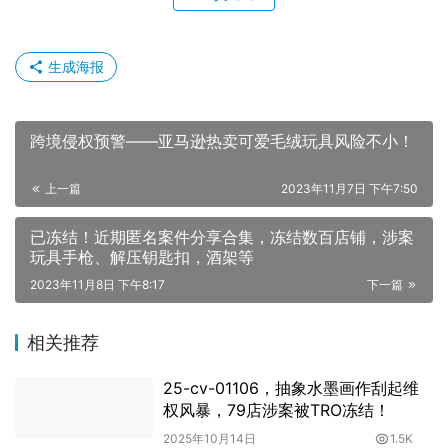
生成海报
跨境侵权预警——亚马逊热卖可爱毛绒玩具风险不小！
上一篇
2023年11月7日 下午7:50
已冻结！近期匿名案件分享合集，冻结数百店铺，涉案
玩具手枪、解压钥匙扣，酒架等
2023年11月8日 下午8:17
下一篇
相关推荐
25-cv-01106，抽象水墨画作刮起维
权风暴，79店涉案被TRO冻结！
2025年10月14日
1.5K