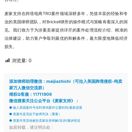
麦家支持在跨境电商TRO案件领域深耕多年，凭借丰富的经验和专
业的美国律师团队，对Brickell律所的操作模式与策略有着深入的洞
见。我们致力于为涉案卖家提供详尽的案件处理流程介绍、精准的
法律建议，助力客户争取到最优的和解条件，最大限度地降低经济
损失。
浏览量:
0
添加律师助理微信：maijiazhichi（可拉入美国跨境侵权-纯卖
家万人微信交流群）
维权Q客服：11711906
微信搜索关注公众平台《麦家支持》：
● 输入美国案件号实时查询案件立案时间/最新进展
● 查案件是否处于缺席判决（重要）
● 查案件里其他被告卖家在美和解/应诉/撤诉情况
如若转载，请注明出处：