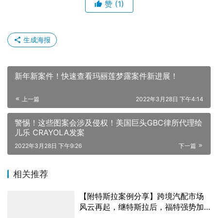
赞
(1)
生成海报
新年新案件！快速查看玛丽莲梦露案件新进展！
上一篇
2022年3月28日 下午4:14
警惕！这些图案会涉及侵权！美国巨头GBC律所代理绘
儿乐 CRAYOLA发案
2022年3月28日 下午9:26
下一篇
相关推荐
【附特斯拉案例分享】跨境汽配市场
风云再起，继特斯拉后，福特强势加
入TRO维权阵营！