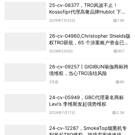
25-cv-08377，TRO风波不止！
Kossofipr代理高奢品牌Hublot 下
场！
2025年7月23日
1.5K
26-cv-04960,Christopher Shields版
权TRO获批，65 个涉案账户资金已冻
结！
2026年5月6日
807
26-cv-09257㇑GIGIBUN瑜伽商标跨
境维权，当心TRO冻结风险
2天前
60
24-cv-05949，GBC代理著名商标
Levi’s 李维斯发起强势维权
2024年7月17日
2.3K
24-cv-12287，SmokeTop烟熏机专
利发起TRO维权，跨境卖家速速排