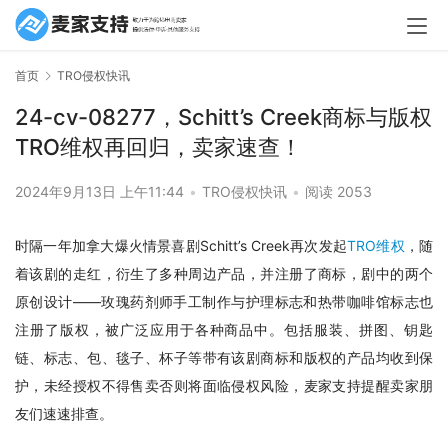
首页
TRO侵权快讯
24-cv-08277，Schitt’s Creek商标与版权
TRO维权再回归，卖家速查！
2024年9月13日 上午11:44
•
TRO侵权快讯
•
阅读 2053
时隔一年加拿大爆火情景喜剧Schitt’s Creek再次发起
TRO维权
，随
着该剧的走红，衍生了多种周边产品，并注册了商标，剧中的两个
原创设计——玫瑰药剂师手工制作与护理标志和热带咖啡馆标志也
注册了版权，被广泛应用于各种商品中。包括服装、拼图、钥匙
链、标志、包、毯子、杯子等带有该剧商标和版权的产品均收到保
护，未经授权不得售卖否则将面临侵权风险，麦家支持提醒卖家朋
友们速速排查。