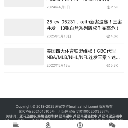
2024年4月3日
2.5K
25-cv-05231，keith新案速递！三案
并发，13张自然系列版权作品高危！
2025年5月13日
4.6K
美国四大体育联盟维权！GBC代理
NBA/MLB/NHL/NFL连发三案？速
看！
2022年5月18日
5.3K
Copyright © 2018-2025 麦家支持(maijiazhichi.com) 版权所有
蜀ICP备2021015105号
川公网安备 51019002003837号
关键词：
亚马逊侵权
跨境侵权和解 亚马逊申诉 亚马逊侵权申诉 亚马逊店铺申
诉
GBC侵权
GBC和解
亚马逊TRO
TRO和解
亚马逊和解
亚马逊侵权和解
商标
注册 专利注册 版权注册