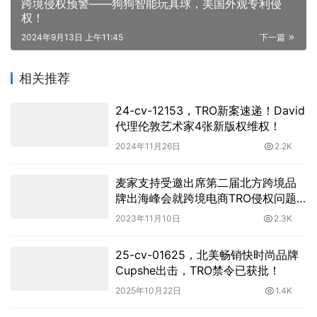
跨境侵权预警——狗狗智能玩具球，美国外观专利侵
权！
2024年9月13日 上午11:45
下一篇
相关推荐
24-cv-12153，TRO新案速递！David
代理伦敦艺术家4张新版权维权！
2024年11月26日
2.2K
麦家支持受邀出席第二届北方跨境品
牌出海峰会就跨境电商TRO侵权问题
的若干分享
2023年11月10日
2.3K
25-cv-01625，北美畅销快时尚品牌
Cupshe出击，TRO禁令已获批！
2025年10月22日
1.4K