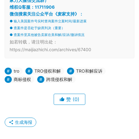
家万人微信交流群）
维权Q客服：11711906
微信搜索关注公众平台《麦家支持》：
● 输入美国案件号实时查询案件立案时间/最新进展
● 查案件是否处于缺席判决（重要）
● 查案件里其他被告卖家在美和解/应诉/撤诉情况
如若转载，请注明出处：
https://maijiazhichi.com/archives/67400
tro
TRO侵权和解
TRO和解应诉
商标侵权
跨境侵权和解
赞
(0)
生成海报