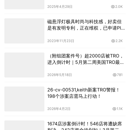
2025年4月29日
2.0K
磁悬浮灯极具时尚与科技感，好卖但
是有发明专利，正在维权，已申请PI初
步禁令
2023年11月23日
2.2K
（附组团案件号）超2000店被TRO，
进入倒计时｜5月第二周美国TRO最新
动态
2026年5月18日
781
26-cv-00531,keith新案TRO警报！
198个涉案店需马上行动！
2026年4月2日
1.1K
1674店涉案倒计时！546店将遭缺席
判决，242店资金待划扣｜3月第二周