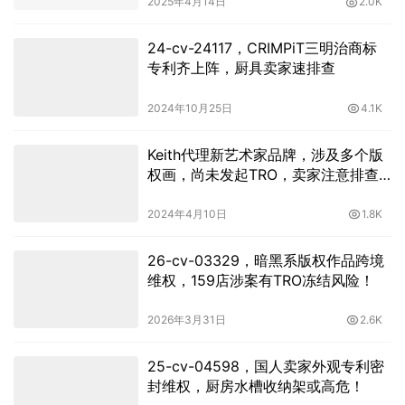
2025年4月14日
2.0K
24-cv-24117，CRIMPiT三明治商标
专利齐上阵，厨具卖家速排查
2024年10月25日
4.1K
Keith代理新艺术家品牌，涉及多个版
权画，尚未发起TRO，卖家注意排查
下架！
2024年4月10日
1.8K
26-cv-03329，暗黑系版权作品跨境
维权，159店涉案有TRO冻结风险！
2026年3月31日
2.6K
25-cv-04598，国人卖家外观专利密
封维权，厨房水槽收纳架或高危！