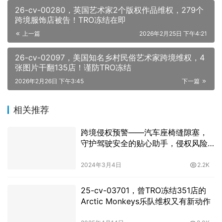
26-cv-00280，英国艺术家2个版权作品维权，279个
跨境服饰店被告！TRO冻结在即
上一篇
2026年2月25日 下午4:21
26-cv-02097，美国知名乡村民俗艺术家跨境维权，4
张图片干翻135店！谨防TRO冻结
2026年2月26日 下午3:45
下一篇
相关推荐
跨境侵权预警——汽车座椅缝隙塞，
守护驾驶安全的贴心助手，侵权风险
如何？
2024年3月4日
2.2K
25-cv-03701，曾TRO冻结351店的‌
Arctic Monkeys乐队维权又有新动作