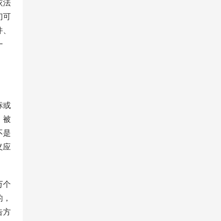
依法
们可
件、
一
标或
，被
不是
义应
万个
的，
告方