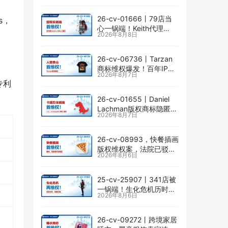
险
26-cv-01666㇑79店当
s，
心一锅端！Keith代理
2026年8月8日
Jessica Allain已出手，卖
画的卖家速查
26-cv-06736㇑Tarzan
商标维权爆发！百年IP下
2026年8月7日
场TRO横扫多个类目
专利
26-cv-01655㇑Daniel
Lachman版权商标隐匿维
2026年8月7日
权，I am… unstoppable
恐龙图高危
26-cv-08993，快餐插画
版权维权案，法院已驳回
2026年8月6日
批量合并，剩余商家不要
掉以轻心！
25-cv-25907㇑341店被
一锅端！生化危机历时半
2026年8月6日
年TRO传票已发，8月24
日前必须答复！
26-cv-09272㇑跨境家居