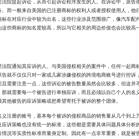
向法院提起诉讼，从而引起诉讼程序发生的人。在诉讼中，原告
务。而一般来自美国的已注册商标的权利人或者授权使用人，他
商标在对应行业中较为出名，这些行业涉及范围很广，像汽车配
为这些商标的知名度较高，所以与它相关的周边价值也会比较高
。
经法院通知其应诉的人。与美国侵权相关的案件中，任何一起商
原告就不仅仅只对一家或几家涉嫌侵权的跨境电商账号进行控诉
而且需要注意一点，这些诉讼的被告数量虽然会比较多，但这并
，那就需要每一个被告进行单独应诉，而且必须以自己个人的名
赖其他被告的应诉策略或把希望寄托于被诉的整个团体。
名义注册的账号，基本每个被诉的侵权商品的销售量从几个到上
及应诉策略也没有统一的标准，这些都是需要具体问题具体分析
售情况等实质性标准而量身定制。因此有一点非常重要，就是被