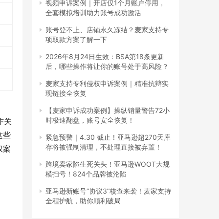
视频申诉案例｜开店仅1个月账户停用，
全套模拟培训助力账号成功激活
账号登不上、店铺永久冻结？麦家支持专
项取款方案了解一下
2026年8月24日生效：BSA第18条更新
后，哪些操作将让你的账号处于高风险？
麦家支持专利侵权申诉案例｜精准抗辩实
现链接全恢复
【麦家申诉成功案例】操纵销量警告72小
时极速翻盘，账号安全恢复！
作关
这些
紧急预警｜4.30 截止！亚马逊超270天库
存将被强制清理，不处理直接被弃置！
权案
跨境卖家陷生死关头！亚马逊WOOT大规
模扫号！824个品牌被沦陷
亚马逊新账号“协议3”核查来袭！麦家支持
全程护航，助你顺利破局