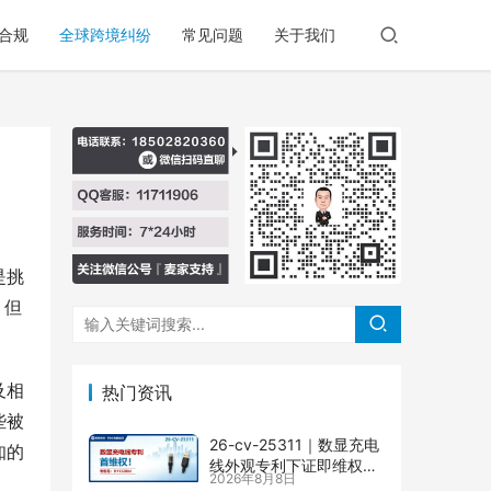
合规
全球跨境纠纷
常见问题
关于我们
是挑
，但
及相
热门资讯
些被
26-cv-25311｜数显充电
知的
线外观专利下证即维权，
2026年8月8日
71店涉案面临TRO冻结风