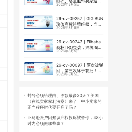
睡衣、婴童服饰卖家速自
2026年8月5日
查CENLYE商标滥用情况
26-cv-09257㇑GIGIBUN
瑜伽商标跨境维权，当心
2026年8月5日
TRO冻结风险
26-cv-09243㇑Elibaba
商标TRO突袭，跨境圈内
2026年8月5日
卷持续升级
26-cv-00097㇑两次被驳
回，第三次终于获批！几
2026年8月5日
乎被遗忘的Senay
Kurtulus美人鱼版权TRO
全面来袭
封号必须给理由、冻款最多30天？美国
《在线卖家权利法案》来了，中小卖家的
正当程序时代要开启了吗？
亚马逊账户因知识产权投诉被暂停，48小
时内必须做哪些事？