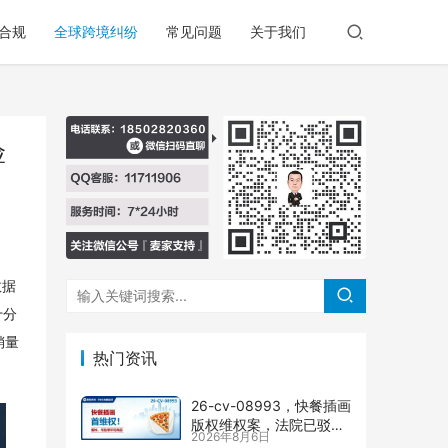
合规
全球跨境纠纷
常见问题
关于我们
险
数据
十分
销量
热门资讯
26-cv-08993，快餐插画
版权维权案，法院已驳回
2026年8月6日
批量合并，剩余商家不要