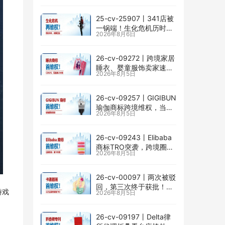
掉以轻心！
25-cv-25907㇑341店被
一锅端！生化危机历时半
2026年8月6日
年TRO传票已发，8月24
日前必须答复！
26-cv-09272㇑跨境家居
睡衣、婴童服饰卖家速自
2026年8月5日
查CENLYE商标滥用情况
26-cv-09257㇑GIGIBUN
瑜伽商标跨境维权，当心
2026年8月5日
TRO冻结风险
26-cv-09243㇑Elibaba
商标TRO突袭，跨境圈内
2026年8月5日
卷持续升级
26-cv-00097㇑两次被驳
回，第三次终于获批！几
游戏
2026年8月5日
乎被遗忘的Senay
Kurtulus美人鱼版权TRO
全面来袭
26-cv-09197㇑Delta律