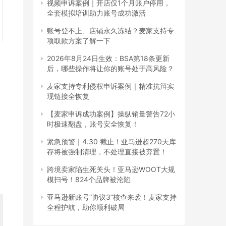
视频申诉案例｜开店仅1个月账户停用，
全套模拟培训助力账号成功激活
账号登不上、店铺永久冻结？麦家支持专
项取款方案了解一下
2026年8月24日生效：BSA第18条更新
后，哪些操作将让你的账号处于高风险？
麦家支持专利侵权申诉案例｜精准抗辩实
现链接全恢复
【麦家申诉成功案例】操纵销量警告72小
时极速翻盘，账号安全恢复！
紧急预警｜4.30 截止！亚马逊超270天库
存将被强制清理，不处理直接被弃置！
跨境卖家陷生死关头！亚马逊WOOT大规
模扫号！824个品牌被沦陷
亚马逊新账号“协议3”核查来袭！麦家支持
全程护航，助你顺利破局