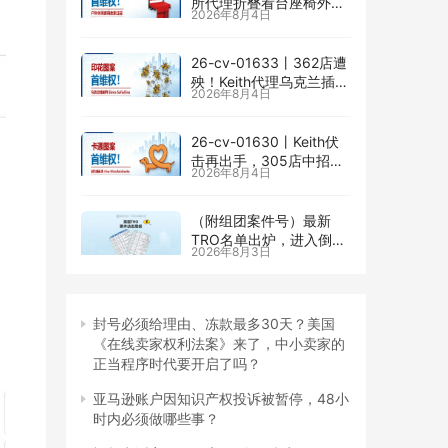
所代理折叠看台座椅外观
2026年8月4日
专利维权，11个亚马逊卖
家被锁定！
26-cv-01633㇑362店遭
殃！Keith代理乌克兰插画
2026年8月4日
师Elvira Safiullina四款版
权TRO突袭
26-cv-01630㇑Keith伏
击再出手，305店中招
2026年8月4日
Irina Miroshnichenko版
权TRO
（附组团案件号）最新
TRO名单出炉，进入倒计
2026年8月3日
时｜7月最后一周美国
TRO最新动态
封号必须给理由、冻款最多30天？美国
《在线卖家权利法案》来了，中小卖家的
正当程序时代要开启了吗？
亚马逊账户因知识产权投诉被暂停，48小
时内必须做哪些事？