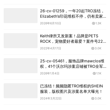
26-cv-01259，一年20起TRO冻结，
Elizabeth’s印花维权不停，仍有卖家
前仆后继踩雷？
2026年6月10日
1.3K
Keith律所又发新案！品牌是PETS
ROCK，宠物爱好者最爱？案件号22-
cv-1663，迅速自查！
2022年4月17日
3.0K
25-cv-05461，服饰品牌mawclos维
权，41个沃尔玛涉案店铺被TRO全军
覆没！
2026年1月4日
1.1K
已冻结！频频隐匿TRO维权的SHEIN
服装，版权图片及涉案名单大曝光！
2024年3月22日
3.0K