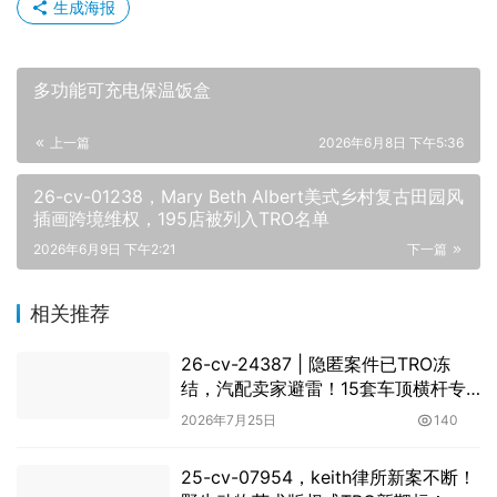
生成海报
多功能可充电保温饭盒
上一篇
2026年6月8日 下午5:36
26-cv-01238，Mary Beth Albert美式乡村复古田园风
插画跨境维权，195店被列入TRO名单
2026年6月9日 下午2:21
下一篇
相关推荐
26-cv-24387 | 隐匿案件已TRO冻
结，汽配卖家避雷！15套车顶横杆专
利是什么维权大坑？
2026年7月25日
140
25-cv-07954，keith律所新案不断！