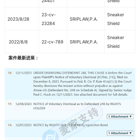
24401
Shield
23-cv-
Sneaker
2023/8/28
SRIPLAW,P.A.
23284
Shield
Sneaker
2022/8/8
22-cv-789
SRIPLAW,P.A.
Shield
案件最新进展：