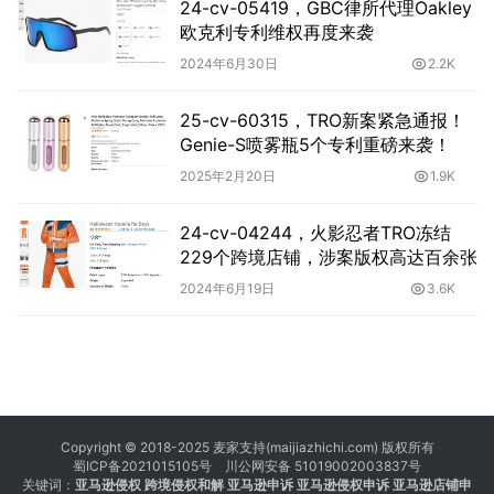
24-cv-05419，GBC律所代理Oakley
欧克利专利维权再度来袭
2024年6月30日
2.2K
25-cv-60315，TRO新案紧急通报！
Genie-S喷雾瓶5个专利重磅来袭！
2025年2月20日
1.9K
24-cv-04244，火影忍者TRO冻结
229个跨境店铺，涉案版权高达百余张
2024年6月19日
3.6K
Copyright © 2018-2025 麦家支持(maijiazhichi.com) 版权所有
蜀ICP备2021015105号
川公网安备 51019002003837号
关键词：
亚马逊侵权
跨境侵权和解 亚马逊申诉 亚马逊侵权申诉 亚马逊店铺申