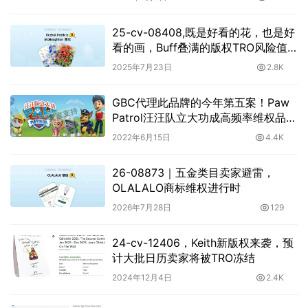
25-cv-08408,既是好看的花，也是好
看的画，Buff叠满的版权TRO风险值
飙升
2025年7月23日
2.8K
GBC代理此品牌的今年第五案！Paw
Patrol汪汪队立大功成高频率维权品
牌，卖家需警惕！
2022年6月15日
4.4K
26-08873｜五金类目卖家避雷，
OLALALO商标维权进行时
2026年7月28日
129
24-cv-12406，Keith新版权来袭，预
计大批日历卖家将被TRO冻结
2024年12月4日
2.4K