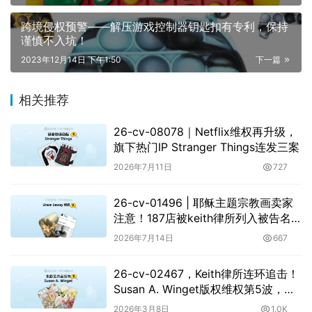
跨境侵权预警——解压游戏控制器钥匙扣有专利，保持
谨慎不入坑！
2023年12月14日 下午1:50
下一篇
相关推荐
26-cv-08078｜Netflix维权再升级，
旗下热门IP Stranger Things连发三案
2026年7月11日
727
26-cv-01496 | 耶稣主题宗教画卖家
注意！187店被keith律所列入被告名
单，面临TRO冻结风险！
2026年7月14日
667
26-cv-02467，Keith律所连环追击！
Susan A. Winget版权维权第5波，
162店高危预警！
2026年3月8日
1.0K