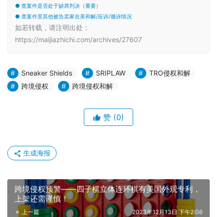
● 查案件是否处于缺席判决（重要）
● 查案件里其他被告卖家在美和解/应诉/撤诉情况
如若转载，请注明出处：
https://maijiazhichi.com/archives/27607
Sneaker Shields
SRIPLAW
TRO侵权和解
跨境侵权
跨境侵权和解
赞
(0)
生成海报
跨境侵权预警——四子棋立体连环棋有美国外观专利，
上架还需谨慎！
上一篇
2023年12月13日 下午2:06