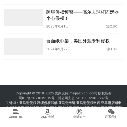
跨境侵权预警——高尔夫球杆固定器
小心侵权！
2023年6月1日
2.6K
台面纸巾架，美国外观专利侵权！
2024年9月22日
1.9K
Copyright © 2018-2025 麦家支持(maijiazhichi.com) 版权所有
蜀ICP备2021015105号
川公网安备 51019002003837号
关键词：
亚马逊侵权
跨境侵权和解 亚马逊申诉 亚马逊侵权申诉 亚马逊店铺申
诉
GBC侵权
GBC和解
亚马逊TRO
TRO和解
亚马逊和解
亚马逊侵权和解
商标
注册 专利注册 版权注册
WorldTRO
AMZ申诉
全球知产
联系我们