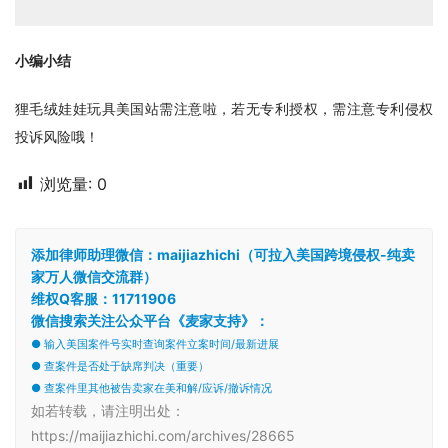
小编小结
狸毛绒娃娃玩具美国站需注意啦，若无专利授权，需注意专利侵权
投诉风险哦！
浏览量:
0
添加律师助理微信：maijiazhichi（可拉入美国跨境侵权-纯卖
家万人微信交流群）
维权Q客服：11711906
微信搜索关注公众平台《麦家支持》：
● 输入美国案件号实时查询案件立案时间/最新进展
● 查案件是否处于缺席判决（重要）
● 查案件里其他被告卖家在美和解/应诉/撤诉情况
如若转载，请注明出处：
https://maijiazhichi.com/archives/28665