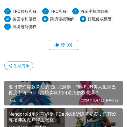
TRO侵权和解
TRO和解
汽车座椅缝隙塞
美国专利侵权
跨境侵权和解
跨境侵权预警
跨境电商侵权
赞
(0)
生成海报
夏日梦幻爆款背后的“鱼”龙混杂：FIN FUN美人鱼尾巴
再度申请TRO，跨境卖家如何避免侵权漩涡？
上一篇
2024年3月4日 下午5:22
Nendoroid系列商标委托David律所隐匿立案，已TRO
冻结涉案账户捍卫权益