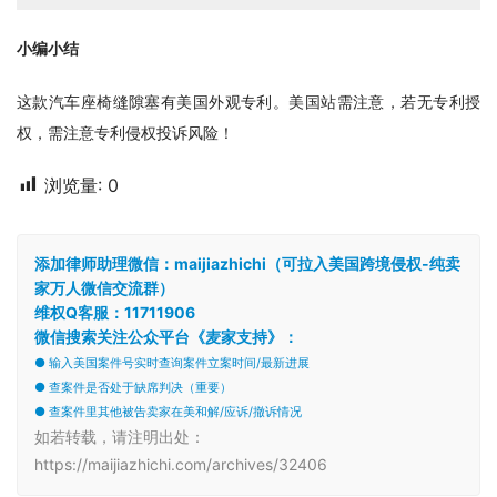
小编小结
这款汽车座椅缝隙塞有美国外观专利。美国站需注意，若无专利授
权，需注意专利侵权投诉风险！
浏览量:
0
添加律师助理微信：maijiazhichi（可拉入美国跨境侵权-纯卖
家万人微信交流群）
维权Q客服：11711906
微信搜索关注公众平台《麦家支持》：
● 输入美国案件号实时查询案件立案时间/最新进展
● 查案件是否处于缺席判决（重要）
● 查案件里其他被告卖家在美和解/应诉/撤诉情况
如若转载，请注明出处：
https://maijiazhichi.com/archives/32406