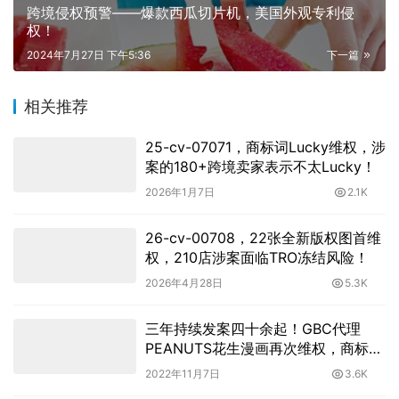
跨境侵权预警——爆款西瓜切片机，美国外观专利侵
权！
2024年7月27日 下午5:36
下一篇
相关推荐
25-cv-07071，商标词Lucky维权，涉
案的180+跨境卖家表示不太Lucky！
2026年1月7日
2.1K
26-cv-00708，22张全新版权图首维
权，210店涉案面临TRO冻结风险！
2026年4月28日
5.3K
三年持续发案四十余起！GBC代理
PEANUTS花生漫画再次维权，商标名
和动漫人物版权不能使用！
2022年11月7日
3.6K