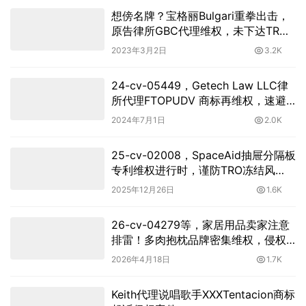
想傍名牌？宝格丽Bulgari重拳出击，
原告律所GBC代理维权，未下达TRO
临时禁令！请尽快下架相关产品！
2023年3月2日
3.2K
24-cv-05449，Getech Law LLC律
所代理FTOPUDV 商标再维权，速避
雷
2024年7月1日
2.0K
25-cv-02008，SpaceAid抽屉分隔板
专利维权进行时，谨防TRO冻结风
险！
2025年12月26日
1.6K
26-cv-04279等，家居用品卖家注意
排雷！多肉抱枕品牌密集维权，侵权
风险居高不下
2026年4月18日
1.7K
Keith代理说唱歌手XXXTentacion商标