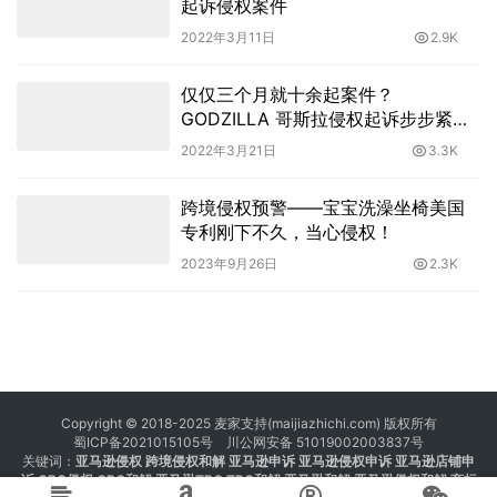
起诉侵权案件
2022年3月11日
2.9K
仅仅三个月就十余起案件？
GODZILLA 哥斯拉侵权起诉步步紧
逼！
2022年3月21日
3.3K
跨境侵权预警——宝宝洗澡坐椅美国
专利刚下不久，当心侵权！
2023年9月26日
2.3K
Copyright © 2018-2025 麦家支持(maijiazhichi.com) 版权所有
蜀ICP备2021015105号
川公网安备 51019002003837号
关键词：
亚马逊侵权
跨境侵权和解 亚马逊申诉 亚马逊侵权申诉 亚马逊店铺申
诉
GBC侵权
GBC和解
亚马逊TRO
TRO和解
亚马逊和解
亚马逊侵权和解
商标