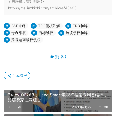
如若转载，请注明出处：
https://maijiazhichi.com/archives/46406
BSF律所
TRO侵权和解
TRO和解
专利维权
商标维权
跨境侵权和解
跨境电商版权侵权
赞
(0)
生成海报
24-cv-06268，Hang Smart电视壁挂架专利首维权，
跨境卖家注意避雷
上一篇
2024年7月27日 下午5:30