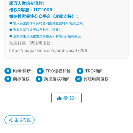
家万人微信交流群）
维权Q客服：11711906
微信搜索关注公众平台《麦家支持》：
● 输入美国案件号实时查询案件立案时间/最新进展
● 查案件是否处于缺席判决（重要）
● 查案件里其他被告卖家在美和解/应诉/撤诉情况
如若转载，请注明出处：
https://maijiazhichi.com/archives/47296
Keith律所
TRO侵权和解
TRO和解
商标侵权
跨境侵权和解
跨境电商侵权
赞
(0)
生成海报