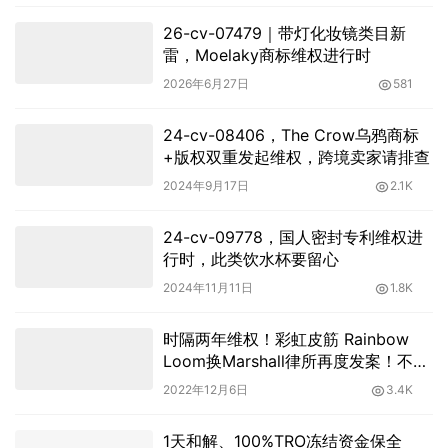
26-cv-07479｜带灯化妆镜类目新
雷，Moelaky商标维权进行时
2026年6月27日
581
24-cv-08406，The Crow乌鸦商标
+版权双重发起维权，跨境卖家请排查
2024年9月17日
2.1K
24-cv-09778，国人密封专利维权进
行时，此类饮水杯要留心
2024年11月11日
1.8K
时隔两年维权！彩虹皮筋 Rainbow
Loom换Marshall律所再度发案！不少
卖家已踩雷！
2022年12月6日
3.4K
1天和解、100%TRO冻结资金保全