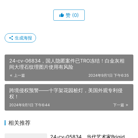
赞
(0)
生成海报
24-cv-06834，国人隐匿案件已TRO冻结！白金灰相
间大理石纹理图片使用有风险
上一篇
2024年9月1日 下午6:35
跨境侵权预警——十字架花园桩灯，美国外观专利侵
权！
2024年9月1日 下午6:44
下一篇
相关推荐
24-cv-05834，当代艺术家Brigid