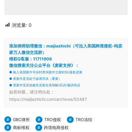
浏览量:
0
添加律师助理微信：maijiazhichi（可拉入美国跨境侵权-纯卖
家万人微信交流群）
维权Q客服：11711906
微信搜索关注公众平台《麦家支持》：
● 输入美国案件号实时查询案件立案时间/最新进展
● 查案件是否处于缺席判决（重要）
● 查案件里其他被告卖家在美和解/应诉/撤诉情况
如若转载，请注明出处：
https://maijiazhichi.com/archives/50487
GBC律所
TRO侵权
TRO冻结
商标维权
跨境电商侵权