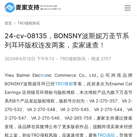
首页
TRO侵权快讯
24-cv-08135，BONSNY波斯妮万圣节系
列耳环版权连发两案，卖家速查！
2024年9月10日 下午8:13
•
TRO侵权快讯
•
阅读 2757
Yiwu Baimei Elec
tro
nic Commerce Co., Ltd.,公司跨境品牌
BONSNY波斯妮耳环已经
TRO维权
常客，此前多次为Enamel Cat 
Earrings 珐琅猫耳环商标与版权维权，本次维权产品为旗下万圣节
系列8个产品发起版权维权，版权号分别为：VA 2-270-357、VA 2-
270-532、VA 2-270-548、VA 2-270-545、VA 2-270-544、VA 
2-270-547、VA 2-270-546、VA2-265-759，麦家支持通过搜索
发现，该品牌在其微博公布了更多版权作品，提醒跨境卖家未经授
权上架，则会TRO侵权风险，应速速排查，避免
TRO冻结
，导致资