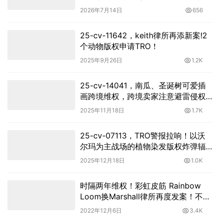
案！
2026年7月14日
656
25-cv-11642，keith律所再添新案!2
个动物版权申请TRO！
2025年9月26日
1.2K
25-cv-14041，南瓜、圣诞树可爱插
画跨境维权，跨境卖家注意避雷侵权
TRO风险！
2025年11月18日
1.7K
25-cv-07113，TRO警报拉响！以沃
尔玛为主战场的植物染发版权炸弹辐
射370店！
2025年12月18日
1.0K
时隔两年维权！彩虹皮筋 Rainbow
Loom换Marshall律所再度发案！不少
卖家已踩雷！
2022年12月6日
3.4K