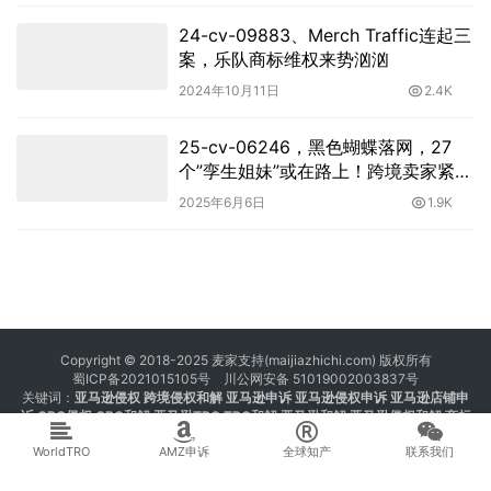
24-cv-09883、Merch Traffic连起三
案，乐队商标维权来势汹汹
2024年10月11日
2.4K
25-cv-06246，黑色蝴蝶落网，27
个”孪生姐妹”或在路上！跨境卖家紧急
避雷指南
2025年6月6日
1.9K
Copyright © 2018-2025 麦家支持(maijiazhichi.com) 版权所有
蜀ICP备2021015105号
川公网安备 51019002003837号
关键词：
亚马逊侵权
跨境侵权和解 亚马逊申诉 亚马逊侵权申诉 亚马逊店铺申
诉
GBC侵权
GBC和解
亚马逊TRO
TRO和解
亚马逊和解
亚马逊侵权和解
商标
注册 专利注册 版权注册
WorldTRO
AMZ申诉
全球知产
联系我们