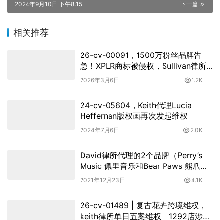
2024年9月10日 下午8:15
下一篇
相关推荐
26-cv-00091，1500万粉丝品牌告
急！XPLR商标被侵权，Sullivan律所
发起TRO狙击战！
2026年3月6日
1.2K
24-cv-05604，Keith代理Lucia
Heffernan版权画再次发起维权
2024年7月6日
2.0K
David律所代理的2个品牌（Perry’s
Music 佩里音乐和Bear Paws 熊爪）
案件目前TRO已获批准，大批卖家账
2021年12月23日
4.1K
号被冻结，速查！
26-cv-01489 | 复古花卉跨境维权，
keith律所单日五案维权，1292店涉