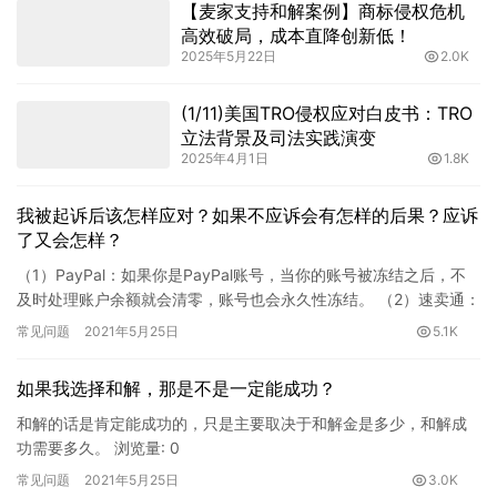
【麦家支持和解案例】商标侵权危机
高效破局，成本直降创新低！
2025年5月22日
2.0K
(1/11)美国TRO侵权应对白皮书：TRO
立法背景及司法实践演变
2025年4月1日
1.8K
我被起诉后该怎样应对？如果不应诉会有怎样的后果？应诉
了又会怎样？
（1）PayPal：如果你是PayPal账号，当你的账号被冻结之后，不
及时处理账户余额就会清零，账号也会永久性冻结。 （2）速卖通：
目前来说，如果被告账号是速卖通的话，平台会在收到…
常见问题
2021年5月25日
5.1K
如果我选择和解，那是不是一定能成功？
和解的话是肯定能成功的，只是主要取决于和解金是多少，和解成
功需要多久。 浏览量: 0
常见问题
2021年5月25日
3.0K