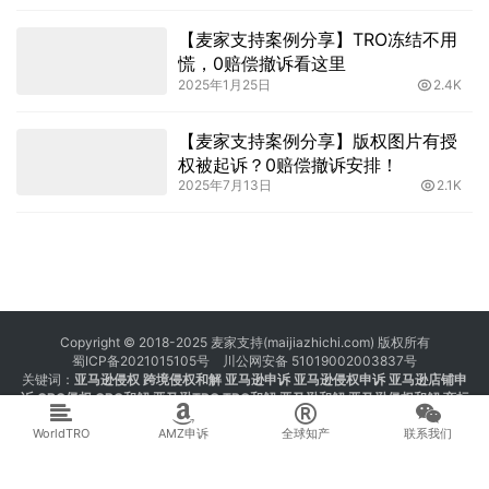
【麦家支持案例分享】TRO冻结不用
慌，0赔偿撤诉看这里
2025年1月25日
2.4K
【麦家支持案例分享】版权图片有授
权被起诉？0赔偿撤诉安排！
2025年7月13日
2.1K
Copyright © 2018-2025 麦家支持(maijiazhichi.com) 版权所有
蜀ICP备2021015105号
川公网安备 51019002003837号
关键词：
亚马逊侵权
跨境侵权和解 亚马逊申诉 亚马逊侵权申诉 亚马逊店铺申
诉
GBC侵权
GBC和解
亚马逊TRO
TRO和解
亚马逊和解
亚马逊侵权和解
商标
注册 专利注册 版权注册
WorldTRO
AMZ申诉
全球知产
联系我们