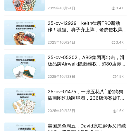
2025年10月24日
3.4K
25-cv-12929，keith律所TRO新动
作！狐狸、狮子齐上阵，老虎侵权风
险也不减！
2025年10月24日
3.4K
25-cv-05302，ABG集团再出击，滑
板品牌Airwalk隐匿维权，超80店涉
案！
2025年10月23日
1.5K
25-cv-01475，一张五花八门的狗狗
插画图洗劫跨境圈，236店涉案被TRO
冻结！
2025年10月23日
1.6K
美国黑色周五，David疯狂起诉又持续